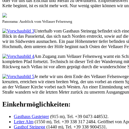
oder vor uns das Etschtal und Meran zu bewundern. Empfehlenswert i
Kette beginnt, ist es nicht mehr weit. Nur wenig später können wir u
Panorama: Ausblick vom Vellauer Felsenweg
Unterhalb vom Gasthaus Steinegg befindet sich eine 
Blick in das Passeiertal, das sich nach Norden erstreckt, sowie auf
wir im Südwesten ausmachen. Ein paar Höhenmeter tiefer befinden sic
Hochmuth, dem unteren der Höfe beginnt nach Osten der Vellauer Fe
Am Zugang zum Vellauer Felsenweg warnt ein Schild:
kompletten Pfad fortsetzt. Technisch ist dieser Teil der Wanderung m
Rückweg nach Vellau ist vor allem geprägt durch die wunderschöne S
Je mehr wir uns dem Ende des Vellauer Felsenweges
kreuzten, erreichen wir einen breiten Weg, der uns vorbei an einem S
an der Vellauer Kirche vorbei nach Westen. An einer Einmündung setz
Straße wandern wir die letzten Meter zurück zu unserem Ausgangpun
Einkehrmöglichkeiten:
Gasthaus Gasteiger
(915 m), Tel. +39 0473 448532.
Leiter Alm
(1550 m), Tel. +39 338 317 2484. Geöffnet von Ap
Gasthof Steinegg
(1440 m), Tel. +39 338 9004531.