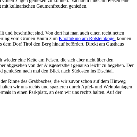
in vollen Zügen genießen zu können. Nachdem links am Felsen eine
art mit kulinarischen Gaumenfreuden genießen.
t und beschriftet sind. Von dort hat man auch einen recht netten
 Wanderung vom Grünen Baum zum
Knottnkino am Rotsteinkogel
können
us dem Dorf Tirol den Berg hinauf befördert. Direkt am Gasthaus
wieder eine Kette am Felsen, die sich aber nicht über den
aber abgesehen von der Ausgesetztheit genauso leicht zu begehen. Der
d genießen nach mal den Blick nach Südosten ins Etschtal.
h der Rinne des Grabbaches, die wir zuvor schon auf dem Hinweg
s halten wir uns rechts und spazieren durch Apfel- und Weinplantagen
als in einen Parkplatz, an dem wir uns rechts halten. Auf der