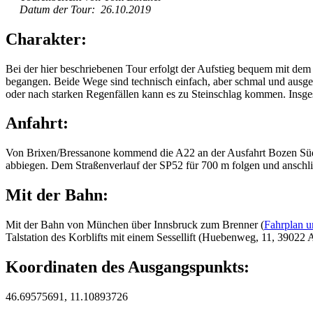
Datum der Tour: 26.10.2019
Charakter:
Bei der hier beschriebenen Tour erfolgt der Aufstieg bequem mit dem
begangen. Beide Wege sind technisch einfach, aber schmal und ausges
oder nach starken Regenfällen kann es zu Steinschlag kommen. In
Anfahrt:
Von Brixen/Bressanone kommend die A22 an der Ausfahrt Bozen Süd v
abbiegen. Dem Straßenverlauf der SP52 für 700 m folgen und anschließ
Mit der Bahn:
Mit der Bahn von München über Innsbruck zum Brenner (
Fahrplan 
Talstation des Korblifts mit einem Sessellift (Huebenweg, 11, 39022 
Koordinaten des Ausgangspunkts:
46.69575691, 11.10893726