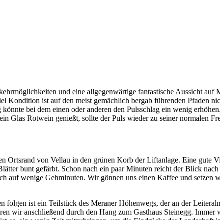
nkehrmöglichkeiten und eine allgegenwärtige fantastische Aussicht auf 
Kondition ist auf den meist gemächlich bergab führenden Pfaden nicht
ng könnte bei dem einen oder anderen den Pulsschlag ein wenig erhöhen
 ein Glas Rotwein genießt, sollte der Puls wieder zu seiner normalen F
n Ortsrand von Vellau in den grünen Korb der Liftanlage. Eine gute Vie
Blätter bunt gefärbt. Schon nach ein paar Minuten reicht der Blick nach
sich auf wenige Gehminuten. Wir gönnen uns einen Kaffee und setzen w
olgen ist ein Teilstück des Meraner Höhenwegs, der an der Leiteralm 
ieren wir anschließend durch den Hang zum Gasthaus Steinegg. Immer w