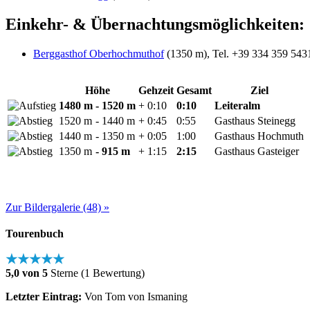
Einkehr- & Übernachtungsmöglichkeiten:
Berggasthof Oberhochmuthof
(1350 m), Tel. +39 334 359 5431
Höhe
Gehzeit
Gesamt
Ziel
1480 m
- 1520 m
+ 0:10
0:10
Leiteralm
1520 m
- 1440 m
+ 0:45
0:55
Gasthaus Steinegg
1440 m
- 1350 m
+ 0:05
1:00
Gasthaus Hochmuth
1350 m
- 915 m
+ 1:15
2:15
Gasthaus Gasteiger
Zur Bildergalerie (48) »
Tourenbuch
★★★★★
5,0 von 5
Sterne (1 Bewertung)
Letzter Eintrag:
Von Tom von Ismaning