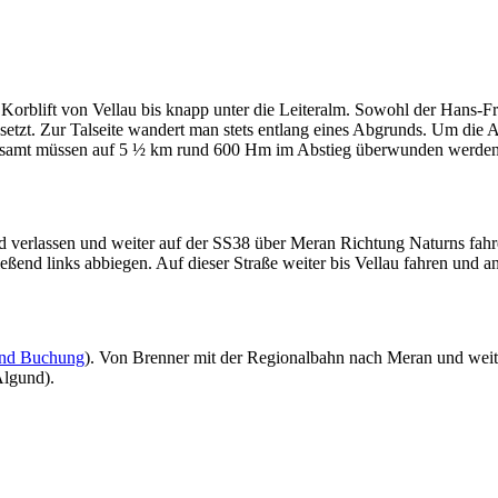
 Korblift von Vellau bis knapp unter die Leiteralm. Sowohl der Hans-
etzt. Zur Talseite wandert man stets entlang eines Abgrunds. Um die A
sgesamt müssen auf 5 ½ km rund 600 Hm im Abstieg überwunden werden
erlassen und weiter auf der SS38 über Meran Richtung Naturns fahren
end links abbiegen. Auf dieser Straße weiter bis Vellau fahren und an 
und Buchung
). Von Brenner mit der Regionalbahn nach Meran und weit
Algund).