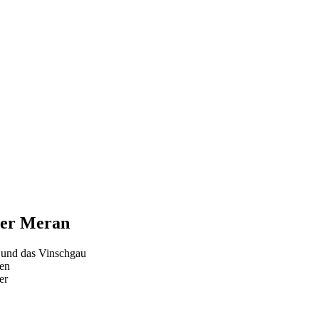
ber Meran
l und das Vinschgau
ten
er