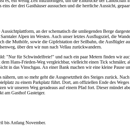
st es, ein wenig Zeit mitzubringen, um die Eindrücke der Landschaft 
ns eins der drei Gasthäuser aussuchen und die herrliche Aussicht, gepa
Aussichtplattform, an der schematisch die umliegenden Berge dargestell
 die Sarntaler Alpen im Westen. Auch unser letztes Ausflugsziel, die
h die Muthöfe, sowie die Gipfelstation der Seilbahn, die Ausflügler a
lsenweg, über den wir nun nach Vellau zurückwandern.
 "Nur für Schwindelfreie!" und nach ein paar Metern finden wir auch 
it dem Hans-Frieden-Weg vergleichbar, vielleicht einen Tick schmäler, 
icht in das Vinschgau. An einer Bank machen wir eine kleine Pause un
 nähern, um so mehr geht die Ausgesetztheit des Steiges zurück. Nac
pielplatz zu einem Parkplatz führt. Dort, am offiziellen Ende des Wege
en wir unseren Weg geradeaus auf einem Pfad fort. Dieser mündet aberm
kt am Gasthof Gasteiger.
ril bis Anfang November.