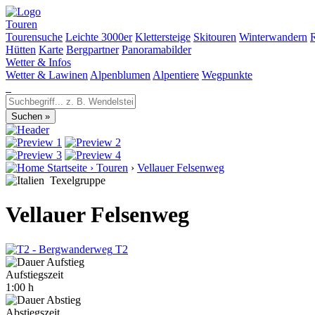
Touren
Tourensuche
Leichte 3000er
Klettersteige
Skitouren
Winterwandern
Hütten
Karte
Bergpartner
Panoramabilder
Wetter & Infos
Wetter & Lawinen
Alpenblumen
Alpentiere
Wegpunkte
Startseite
›
Touren
›
Vellauer Felsenweg
Texelgruppe
Vellauer Felsenweg
T2
Aufstiegszeit
1:00 h
Abstiegszeit