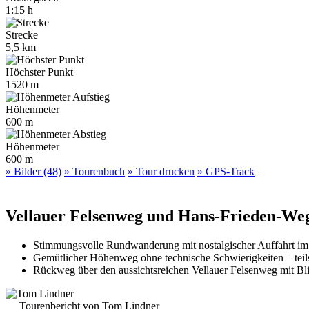
1:15 h
Strecke
5,5 km
Höchster Punkt
1520 m
Höhenmeter
600 m
Höhenmeter
600 m
» Bilder (48)
» Tourenbuch
» Tour drucken
» GPS-Track
Vellauer Felsenweg und Hans-Frieden-Weg
Stimmungsvolle Rundwanderung mit nostalgischer Auffahrt im 
Gemütlicher Höhenweg ohne technische Schwierigkeiten – teils 
Rückweg über den aussichtsreichen Vellauer Felsenweg mit Bli
Tourenbericht von Tom Lindner