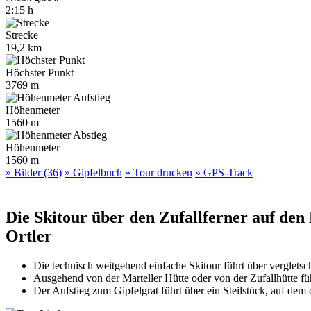
2:15 h
Strecke
19,2 km
Höchster Punkt
3769 m
Höhenmeter
1560 m
Höhenmeter
1560 m
» Bilder (36)
» Gipfelbuch
» Tour drucken
» GPS-Track
Die Skitour über den Zufallferner auf den 
Ortler
Die technisch weitgehend einfache Skitour führt über vergletsc
Ausgehend von der Marteller Hütte oder von der Zufallhütte f
Der Aufstieg zum Gipfelgrat führt über ein Steilstück, auf dem