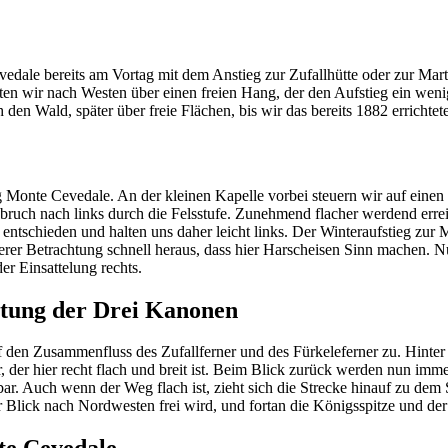
ale bereits am Vortag mit dem Anstieg zur Zufallhütte oder zur Martel
rten wir nach Westen über einen freien Hang, der den Aufstieg ein wen
 den Wald, später über freie Flächen, bis wir das bereits 1882 errichte
Monte Cevedale. An der kleinen Kapelle vorbei steuern wir auf einen 
rchbruch nach links durch die Felsstufe. Zunehmend flacher werdend er
 entschieden und halten uns daher leicht links. Der Winteraufstieg zur 
herer Betrachtung schnell heraus, dass hier Harscheisen Sinn machen. N
er Einsattelung rechts.
chtung der Drei Kanonen
 den Zusammenfluss des Zufallferner und des Fürkeleferner zu. Hinter u
 der hier recht flach und breit ist. Beim Blick zurück werden nun imme
bar. Auch wenn der Weg flach ist, zieht sich die Strecke hinauf zu dem
er Blick nach Nordwesten frei wird, und fortan die Königsspitze und d