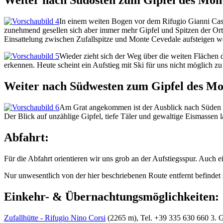
Weiter nach Südosten zum Gipfel des Mon
In einem weiten Bogen vor dem Rifugio Gianni Casat
zunehmend gesellen sich aber immer mehr Gipfel und Spitzen der Ortle
Einsattelung zwischen Zufallspitze und Monte Cevedale aufsteigen w
Wieder zieht sich der Weg über die weiten Flächen d
erkennen. Heute scheint ein Aufstieg mit Ski für uns nicht möglich zu
Weiter nach Südwesten zum Gipfel des Mo
Am Grat angekommen ist der Ausblick nach Süden übe
Der Blick auf unzählige Gipfel, tiefe Täler und gewaltige Eismassen 
Abfahrt:
Für die Abfahrt orientieren wir uns grob an der Aufstiegsspur. Auch e
Nur unwesentlich von der hier beschriebenen Route entfernt befindet s
Einkehr- & Übernachtungsmöglichkeiten:
Zufallhütte - Rifugio Nino Corsi
(2265 m), Tel. +39 335 630 660 3. G