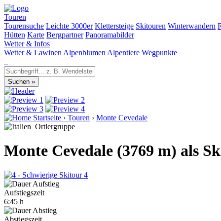
Touren
Tourensuche
Leichte 3000er
Klettersteige
Skitouren
Winterwandern
Hütten
Karte
Bergpartner
Panoramabilder
Wetter & Infos
Wetter & Lawinen
Alpenblumen
Alpentiere
Wegpunkte
Startseite
›
Touren
›
Monte Cevedale
Ortlergruppe
Monte Cevedale (3769 m) als Sk
4
Aufstiegszeit
6:45 h
Abstiegszeit