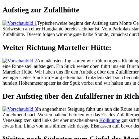
Aufstieg zur Zufallhütte
Typischerweise beginnt der Aufstieg zum Monte Ceved
Südwesten an einer Hangkante bereits sichtbar ist. Vom Parkplatz sta
Zufallhütte. Diesem folgen wir eine gute halbe Stunde, zunächst durch
Weiter Richtung Marteller Hütte:
Am nächsten Tag starten wir früh morgens Richtung 
eine Rinne steil aufsteigen. Ein Stück weiter oben führt uns ein Du
Marteller Hütte. Wir haben uns für den Aufstieg über den Zufallferner
weniger steiles Stück im Hang erkennbar. Trotzdem stellt sich bei nä
hundert Höhenmeter später ist der Spuk vorbei und wir halten uns in d
Der Aufstieg über den Zufallferner in Ri
In angenehmer Steigung führt uns nun die Route auf
Zunehmend nach Westen haltend betreten wir das Eis des Zufallferner,
Veneziaspitzen sind links der eher unscheinbaren
Köllkuppe
gut sicht
etwas hin. Links von uns türmen sich riesige Eismassen auf, bevor d