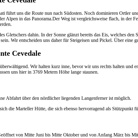
te Cevedale
i führt uns die Route nun nach Südosten. Noch dominieren Ortler und K
r Alpen in das Panorama.Der Weg ist vergleichsweise flach, in der Fern
erden.
es Gletschers dahin. In der Sonne glänzt bereits das Eis, welches den
 sein. Wir entscheiden uns daher für Steigeisen und Pickel. Über eine g
nte Cevedale
rwältigend. Wir halten kurz inne, bevor wir uns rechts halten und en
lassen uns hier in 3769 Metern Höhe lange staunen.
ine Abfahrt über den nördlicher liegenden Langenferner ist möglich.
ich die Marteller Hütte, die sich ebenso hervorragend als Stützpunkt fü
eöffnet von Mitte Juni bis Mitte Oktober und von Anfang März bis Mit