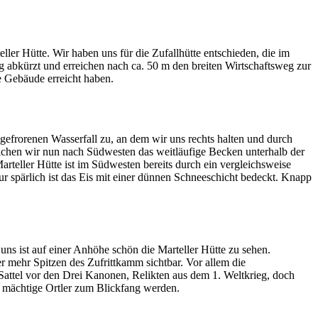
ler Hütte. Wir haben uns für die Zufallhütte entschieden, die im
ig abkürzt und erreichen nach ca. 50 m den breiten Wirtschaftsweg zur
te Gebäude erreicht haben.
gefrorenen Wasserfall zu, an dem wir uns rechts halten und durch
reichen wir nun nach Südwesten das weitläufige Becken unterhalb der
Marteller Hütte ist im Südwesten bereits durch ein vergleichsweise
ur spärlich ist das Eis mit einer dünnen Schneeschicht bedeckt. Knapp
ns ist auf einer Anhöhe schön die Marteller Hütte zu sehen.
r mehr Spitzen des Zufrittkamm sichtbar. Vor allem die
 Sattel vor den Drei Kanonen, Relikten aus dem 1. Weltkrieg, doch
er mächtige Ortler zum Blickfang werden.