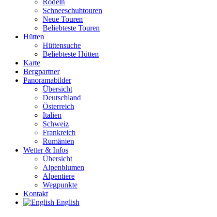
Rodeln
Schneeschuhtouren
Neue Touren
Beliebteste Touren
Hütten
Hüttensuche
Beliebteste Hütten
Karte
Bergpartner
Panoramabilder
Übersicht
Deutschland
Österreich
Italien
Schweiz
Frankreich
Rumänien
Wetter & Infos
Übersicht
Alpenblumen
Alpentiere
Wegpunkte
Kontakt
English