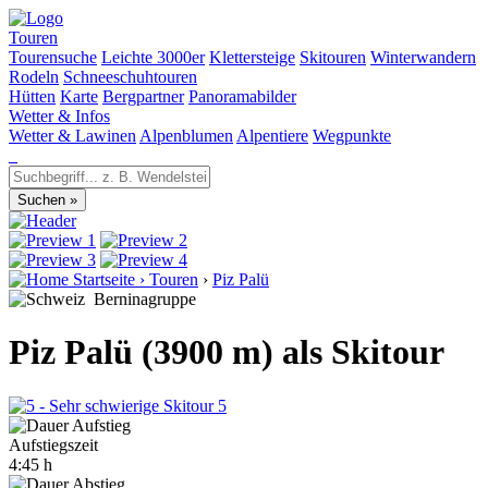
Touren
Tourensuche
Leichte 3000er
Klettersteige
Skitouren
Winterwandern
Rodeln
Schneeschuhtouren
Hütten
Karte
Bergpartner
Panoramabilder
Wetter & Infos
Wetter & Lawinen
Alpenblumen
Alpentiere
Wegpunkte
Startseite
›
Touren
›
Piz Palü
Berninagruppe
Piz Palü (3900 m) als Skitour
5
Aufstiegszeit
4:45 h