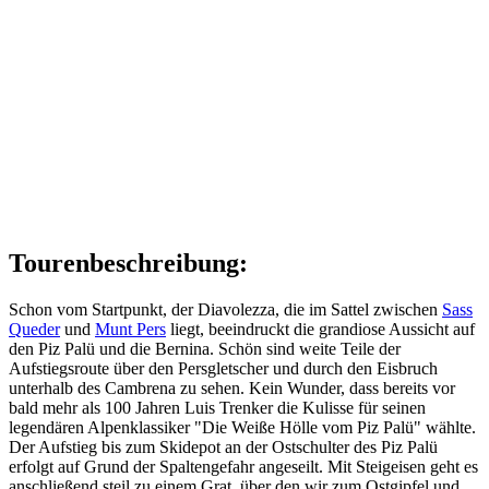
Tourenbeschreibung:
Schon vom Startpunkt, der Diavolezza, die im Sattel zwischen
Sass
Queder
und
Munt Pers
liegt, beeindruckt die grandiose Aussicht auf
den Piz Palü und die Bernina. Schön sind weite Teile der
Aufstiegsroute über den Persgletscher und durch den Eisbruch
unterhalb des Cambrena zu sehen. Kein Wunder, dass bereits vor
bald mehr als 100 Jahren Luis Trenker die Kulisse für seinen
legendären Alpenklassiker "Die Weiße Hölle vom Piz Palü" wählte.
Der Aufstieg bis zum Skidepot an der Ostschulter des Piz Palü
erfolgt auf Grund der Spaltengefahr angeseilt. Mit Steigeisen geht es
anschließend steil zu einem Grat, über den wir zum Ostgipfel und