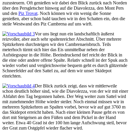
zuzusteuern. Oft genießen wir dabei den Blick zurück nach Norden
über den Persgletscher hinweg auf die Diavolezza, den Mont Pers
und den
Piz Trovat
. Noch können wir ein wenig die Sonne
genießen, aber schon bald tauchen wir in den Schatten ein, den die
steile Westwand des Piz Cambrena auf uns wirft.
Vor uns liegt nun ein landschaftlich äußerst
reizvoller, aber auch sehr spaltenreicher Abschnitt. Über mehrere
Spitzkehren durchsteigen wir den Cambrenaeisbruch. Teils
meterhoch türmt sich hier das Eis unmittelbar neben der
Aufstiegsspur in die Höhe. Beeindruckend tief reicht der Blick in
die eine oder andere offene Spalte. Relativ schnell ist der Spuk auch
wieder vorbei und vergleichsweise bequem geht es durch glitzernde
Schneefelder auf den Sattel zu, auf dem wir unser Skidepot
einrichten.
Der Blick zurück zeigt, dass wir mittlerweile
schon deutlich höher sind, wie die Diavolezza, von der wir mit einer
Abfahrt den Tag begonnen haben. Der Weg weiter zum Sattel wird
mit zunehmender Höhe wieder steiler. Noch einmal müssen wir in
mehreren Spitzkehren an Spalten vorbei, bevor wir auf gut 3760 m
das Skidepot erreicht haben. Nach einer kleinen Pause geht es von
dort mit Steigeisen an den Füßen und dem Pickel in der Hand
weiter. Etwa 40 Grad ist der 100 hm lange Aufschwung steil, bevor
der Grat zum Ostgipfel wieder flacher wird.