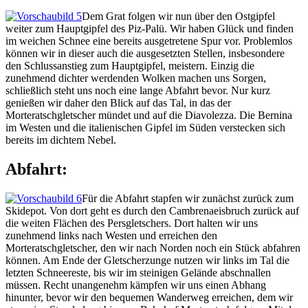
Dem Grat folgen wir nun über den Ostgipfel
weiter zum Hauptgipfel des Piz-Palü. Wir haben Glück und finden
im weichen Schnee eine bereits ausgetretene Spur vor. Problemlos
können wir in dieser auch die ausgesetzten Stellen, insbesondere
den Schlussanstieg zum Hauptgipfel, meistern. Einzig die
zunehmend dichter werdenden Wolken machen uns Sorgen,
schließlich steht uns noch eine lange Abfahrt bevor. Nur kurz
genießen wir daher den Blick auf das Tal, in das der
Morteratschgletscher mündet und auf die Diavolezza. Die Bernina
im Westen und die italienischen Gipfel im Süden verstecken sich
bereits im dichtem Nebel.
Abfahrt:
Für die Abfahrt stapfen wir zunächst zurück zum
Skidepot. Von dort geht es durch den Cambrenaeisbruch zurück auf
die weiten Flächen des Persgletschers. Dort halten wir uns
zunehmend links nach Westen und erreichen den
Morteratschgletscher, den wir nach Norden noch ein Stück abfahren
können. Am Ende der Gletscherzunge nutzen wir links im Tal die
letzten Schneereste, bis wir im steinigen Gelände abschnallen
müssen. Recht unangenehm kämpfen wir uns einen Abhang
hinunter, bevor wir den bequemen Wanderweg erreichen, dem wir