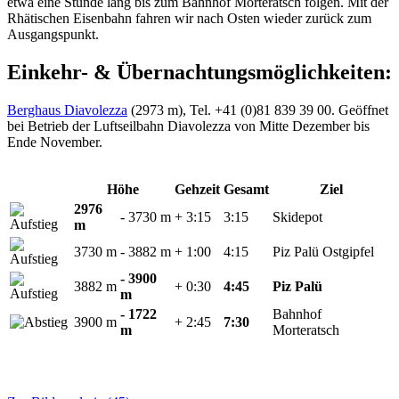
etwa eine Stunde lang bis zum Bahnhof Morteratsch folgen. Mit der
Rhätischen Eisenbahn fahren wir nach Osten wieder zurück zum
Ausgangspunkt.
Einkehr- & Übernachtungsmöglichkeiten:
Berghaus Diavolezza
(2973 m), Tel. +41 (0)81 839 39 00. Geöffnet
bei Betrieb der Luftseilbahn Diavolezza von Mitte Dezember bis
Ende November.
Höhe
Gehzeit
Gesamt
Ziel
2976
- 3730 m
+ 3:15
3:15
Skidepot
m
3730 m
- 3882 m
+ 1:00
4:15
Piz Palü Ostgipfel
- 3900
3882 m
+ 0:30
4:45
Piz Palü
m
- 1722
Bahnhof
3900 m
+ 2:45
7:30
m
Morteratsch