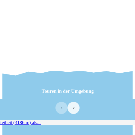
Touren in der Umgebung
‹
›
iheit (3186 m) als...