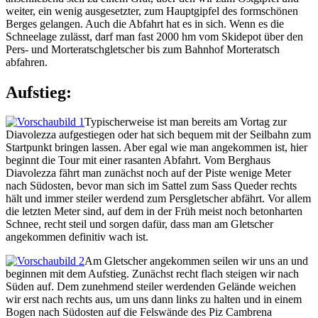
weiter, ein wenig ausgesetzter, zum Hauptgipfel des formschönen
Berges gelangen. Auch die Abfahrt hat es in sich. Wenn es die
Schneelage zulässt, darf man fast 2000 hm vom Skidepot über den
Pers- und Morteratschgletscher bis zum Bahnhof Morteratsch
abfahren.
Aufstieg:
Typischerweise ist man bereits am Vortag zur
Diavolezza aufgestiegen oder hat sich bequem mit der Seilbahn zum
Startpunkt bringen lassen. Aber egal wie man angekommen ist, hier
beginnt die Tour mit einer rasanten Abfahrt. Vom Berghaus
Diavolezza fährt man zunächst noch auf der Piste wenige Meter
nach Südosten, bevor man sich im Sattel zum Sass Queder rechts
hält und immer steiler werdend zum Persgletscher abfährt. Vor allem
die letzten Meter sind, auf dem in der Früh meist noch betonharten
Schnee, recht steil und sorgen dafür, dass man am Gletscher
angekommen definitiv wach ist.
Am Gletscher angekommen seilen wir uns an und
beginnen mit dem Aufstieg. Zunächst recht flach steigen wir nach
Süden auf. Dem zunehmend steiler werdenden Gelände weichen
wir erst nach rechts aus, um uns dann links zu halten und in einem
Bogen nach Südosten auf die Felswände des Piz Cambrena