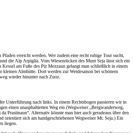
n Pfaden erreicht werden. Wer zudem eine recht ruhige Tour sucht,
 und die Alp Arpiglia. Vom Wiesenrücken des Munt Seja lässt sich ein
en Kessel am Fuße des Piz Mezzaun gelangt man schließlich in einem
ur kleinen Almhütte. Dort werden zur Weidesaison bei schönem
rweg wieder hinunter nach Zuoz.
der Unterführung nach links. In einem Rechtsbogen passieren wir in
chlagen einen unasphaltierten Weg ein (Wegweiser „Bergwanderweg,
 da Prastinaun“. Alternativ könnte man hier auch geradeaus über den
nd orientiert sich am handgeschriebenen Wegweiser Mt. Seja.) Ein
s liegen.