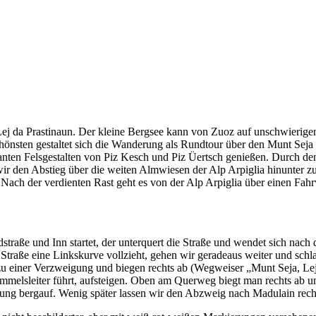
 Lej da Prastinaun. Der kleine Bergsee kann von Zuoz auf unschwierige
chönsten gestaltet sich die Wanderung als Rundtour über den Munt Seja
kanten Felsgestalten von Piz Kesch und Piz Üertsch genießen. Durch d
r den Abstieg über die weiten Almwiesen der Alp Arpiglia hinunter z
Nach der verdienten Rast geht es von der Alp Arpiglia über einen Fah
raße und Inn startet, der unterquert die Straße und wendet sich nach 
e Straße eine Linkskurve vollzieht, gehen wir geradeaus weiter und s
 zu einer Verzweigung und biegen rechts ab (Wegweiser „Munt Seja, Lej
immelsleiter führt, aufsteigen. Oben am Querweg biegt man rechts ab u
igung bergauf. Wenig später lassen wir den Abzweig nach Madulain recht