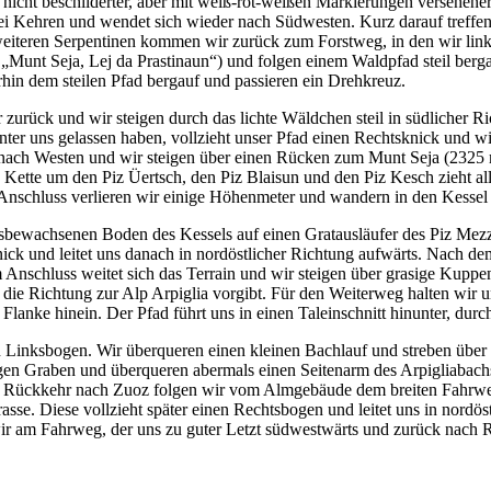
nicht beschilderter, aber mit weiß-rot-weißen Markierungen versehen
 drei Kehren und wendet sich wieder nach Südwesten. Kurz darauf tre
eiteren Serpentinen kommen wir zurück zum Forstweg, in den wir links
„Munt Seja, Lej da Prastinaun“) und folgen einem Waldpfad steil berg
rhin dem steilen Pfad bergauf und passieren ein Drehkreuz.
rück und wir steigen durch das lichte Wäldchen steil in südlicher Ric
er uns gelassen haben, vollzieht unser Pfad einen Rechtsknick und wi
nach Westen und wir steigen über einen Rücken zum Munt Seja (2325 m
e Kette um den Piz Üertsch, den Piz Blaisun und den Piz Kesch zieht
m Anschluss verlieren wir einige Höhenmeter und wandern in den Kesse
asbewachsenen Boden des Kessels auf einen Gratausläufer des Piz Mezz
nick und leitet uns danach in nordöstlicher Richtung aufwärts. Nach de
 Anschluss weitet sich das Terrain und wir steigen über grasige Kupp
 die Richtung zur Alp Arpiglia vorgibt. Für den Weiterweg halten wir 
e Flanke hinein. Der Pfad führt uns in einen Taleinschnitt hinunter, dur
n Linksbogen. Wir überqueren einen kleinen Bachlauf und streben über 
rigen Graben und überqueren abermals einen Seitenarm des Arpigliabachs
ie Rückkehr nach Zuoz folgen wir vom Almgebäude dem breiten Fahrweg
rasse. Diese vollzieht später einen Rechtsbogen und leitet uns in nordös
ir am Fahrweg, der uns zu guter Letzt südwestwärts und zurück nach Re