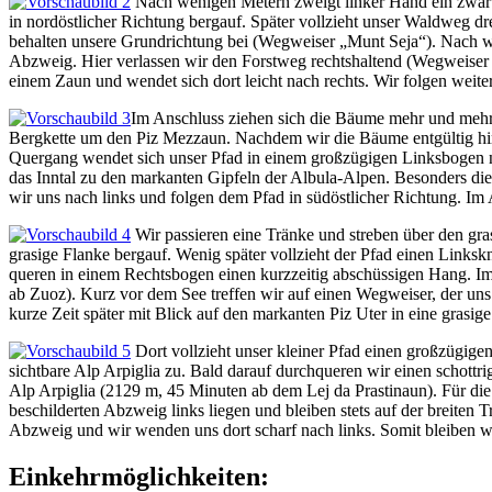
Nach wenigen Metern zweigt linker Hand ein zwar 
in nordöstlicher Richtung bergauf. Später vollzieht unser Waldweg
behalten unsere Grundrichtung bei (Wegweiser „Munt Seja“). Nach w
Abzweig. Hier verlassen wir den Forstweg rechtshaltend (Wegweiser 
einem Zaun und wendet sich dort leicht nach rechts. Wir folgen weite
Im Anschluss ziehen sich die Bäume mehr und mehr zu
Bergkette um den Piz Mezzaun. Nachdem wir die Bäume entgültig hint
Quergang wendet sich unser Pfad in einem großzügigen Linksbogen 
das Inntal zu den markanten Gipfeln der Albula-Alpen. Besonders di
wir uns nach links und folgen dem Pfad in südöstlicher Richtung. I
Wir passieren eine Tränke und streben über den gr
grasige Flanke bergauf. Wenig später vollzieht der Pfad einen Linksk
queren in einem Rechtsbogen einen kurzzeitig abschüssigen Hang. Im
ab Zuoz). Kurz vor dem See treffen wir auf einen Wegweiser, der uns
kurze Zeit später mit Blick auf den markanten Piz Uter in eine grasig
Dort vollzieht unser kleiner Pfad einen großzügige
sichtbare Alp Arpiglia zu. Bald darauf durchqueren wir einen schott
Alp Arpiglia (2129 m, 45 Minuten ab dem Lej da Prastinaun). Für d
beschilderten Abzweig links liegen und bleiben stets auf der breiten T
Abzweig und wir wenden uns dort scharf nach links. Somit bleiben w
Einkehrmöglichkeiten: