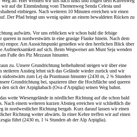
er Weg ab. Hier wenden wir uns nach links und folgen dem Karrenweg
ffen wir auf die Einmündung vom Themenweg Senda Celesta und
haltend einbiegen. Nach weiteren 10 Minuten erreichen wir einen
auf. Der Pfad bringt uns wenig später an einem bewaldeten Rücken zu
htung aufwärts. Vor uns erblicken wir schon bald die felsige
r queren in nordwestwärts in eine grasige Flanke hinein. Nach dem
) empor. Am Aussichtspunkt genießen wir den herrlichen Blick über
 alle Aufmerksamkeit auf sich. Beim Wegweiser am Munt Seja wenden
l am Fuße des Piz Mezzaun hinunter.
aun zu. Unsere Grundrichtung beibehaltend steigen wir über eine
m steileren Anstieg lehnt sich das Gelände wieder zurück und wir
en südostwärts zum Lej da Prastinaun hinunter (2430 m, 2 ¾ Stunden
unsere Grundrichtung bei, spazieren über die Hochfläche und queren
ch den sich der Arpigliabach (Ova d'Arpiglia) seinen Weg bahnt.
das weite Wiesengelände in nördlicher Richtung auf die schon bald
. Nach einem weiteren kurzen Abstieg erreichen wir schließlich die
 in nordwestlicher Richtung bergab. Kurz darauf lassen wir einen
tlicher Richtung weiter abwärts. In einer Kehre treffen wir auf einen
sgia führt (2430 m, 1 ¼ Stunden ab der Alp Arpiglia).