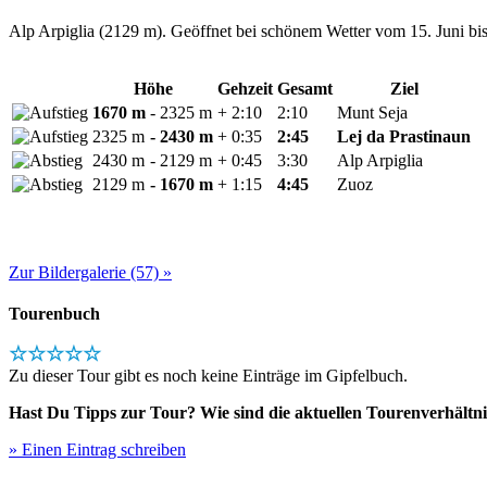
Alp Arpiglia (2129 m). Geöffnet bei schönem Wetter vom 15. Juni bi
Höhe
Gehzeit
Gesamt
Ziel
1670 m
- 2325 m
+ 2:10
2:10
Munt Seja
2325 m
- 2430 m
+ 0:35
2:45
Lej da Prastinaun
2430 m
- 2129 m
+ 0:45
3:30
Alp Arpiglia
2129 m
- 1670 m
+ 1:15
4:45
Zuoz
Zur Bildergalerie (57) »
Tourenbuch
☆☆☆☆☆
Zu dieser Tour gibt es noch keine Einträge im Gipfelbuch.
Hast Du Tipps zur Tour? Wie sind die aktuellen Tourenverhältni
» Einen Eintrag schreiben