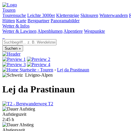
Touren
Tourensuche
Leichte 3000er
Klettersteige
Skitouren
Winterwandern
Hütten
Karte
Bergpartner
Panoramabilder
Wetter & Infos
Wetter & Lawinen
Alpenblumen
Alpentiere
Wegpunkte
Startseite
›
Touren
›
Lej da Prastinaun
Livigno-Alpen
Lej da Prastinaun
T2
Aufstiegszeit
2:45 h
Abstiegszeit