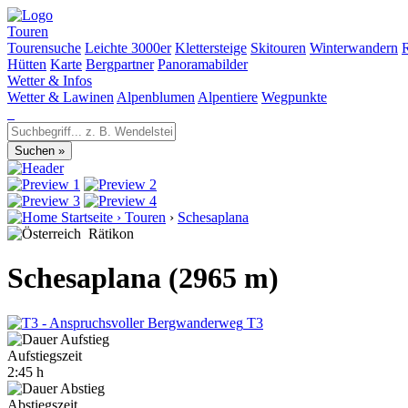
Touren
Tourensuche
Leichte 3000er
Klettersteige
Skitouren
Winterwandern
Hütten
Karte
Bergpartner
Panoramabilder
Wetter & Infos
Wetter & Lawinen
Alpenblumen
Alpentiere
Wegpunkte
Startseite
›
Touren
›
Schesaplana
Rätikon
Schesaplana (2965 m)
T3
Aufstiegszeit
2:45 h
Abstiegszeit