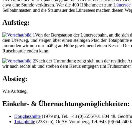
etwa eine Stunde verkürzen. Wer die 400 Höhenmeter zum
Lünersee
Seilbahnmasten und die Staumauer des Lünersees machen diesen Wegabs
Aufstieg:
Von der Bergstation der Lünerseebahn, an die sich 
dien Uferweg, und steigen über einen steinigen Pfad der Totalphütte en
umrunden wir nun nur mäßig an Höhe gewinnend einen Kessel. Der dir
Rutschpartie enden kann.
Nach der Umrundung zeigt sich nun der restliche An
wir nach rechts ab und streben dem Kreuz entgegen (im Frühsommer 
Abstieg:
Wie Aufstieg.
Einkehr- & Übernachtungsmöglichkeiten:
Douglasshütte
(1979 m), Tel. +43 (0)5556/701 804 48. Geöffne
Totalphütte
(2385 m), OeAV Vorarlberg, Tel. +43 (0)664 24002 