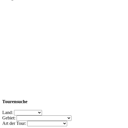
Tourensuche
Land:
Gebiet:
Art der Tour: