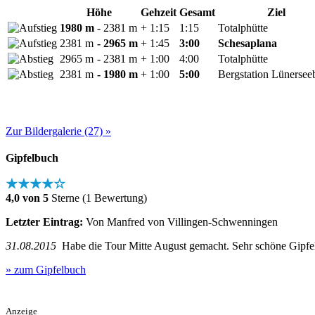
Höhe
Gehzeit
Gesamt
Ziel
1980 m
- 2381 m
+ 1:15
1:15
Totalphütte
2381 m
- 2965 m
+ 1:45
3:00
Schesaplana
2965 m
- 2381 m
+ 1:00
4:00
Totalphütte
2381 m
- 1980 m
+ 1:00
5:00
Bergstation Lünersee
Zur Bildergalerie (27) »
Gipfelbuch
★★★★☆
4,0 von 5
Sterne (1 Bewertung)
Letzter Eintrag:
Von Manfred von Villingen-Schwenningen
31.08.2015
Habe die Tour Mitte August gemacht. Sehr schöne Gipfeltour
» zum Gipfelbuch
Anzeige