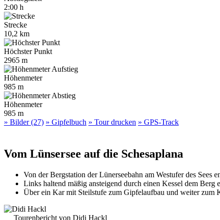
2:00 h
Strecke
10,2 km
Höchster Punkt
2965 m
Höhenmeter
985 m
Höhenmeter
985 m
» Bilder (27)
» Gipfelbuch
» Tour drucken
» GPS-Track
Vom Lünsersee auf die Schesaplana
Von der Bergstation der Lünerseebahn am Westufer des Sees en
Links haltend mäßig ansteigend durch einen Kessel dem Berg 
Über ein Kar mit Steilstufe zum Gipfelaufbau und weiter zum 
Tourenbericht von Didi Hackl