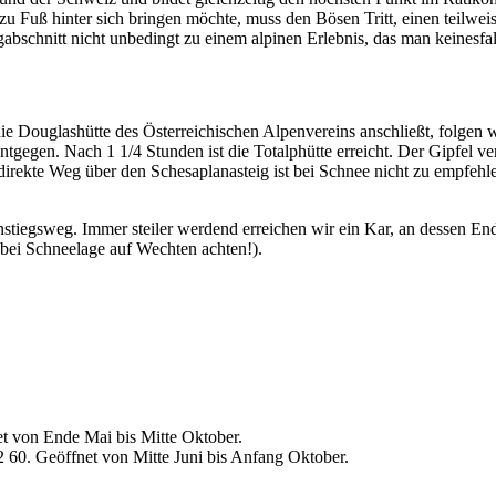
zu Fuß hinter sich bringen möchte, muss den Bösen Tritt, einen teilweis
chnitt nicht unbedingt zu einem alpinen Erlebnis, das man keinesfall
die Douglashütte des Österreichischen Alpenvereins anschließt, folge
tgegen. Nach 1 1/4 Stunden ist die Totalphütte erreicht. Der Gipfel verb
ekte Weg über den Schesaplanasteig ist bei Schnee nicht zu empfehlen
stiegsweg. Immer steiler werdend erreichen wir ein Kar, an dessen End
bei Schneelage auf Wechten achten!).
t von Ende Mai bis Mitte Oktober.
60. Geöffnet von Mitte Juni bis Anfang Oktober.