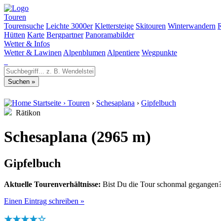
Touren
Tourensuche
Leichte 3000er
Klettersteige
Skitouren
Winterwandern
Hütten
Karte
Bergpartner
Panoramabilder
Wetter & Infos
Wetter & Lawinen
Alpenblumen
Alpentiere
Wegpunkte
Startseite
›
Touren
›
Schesaplana
›
Gipfelbuch
Rätikon
Schesaplana (2965 m)
Gipfelbuch
Aktuelle Tourenverhältnisse:
Bist Du die Tour schonmal gegangen? 
Einen Eintrag schreiben »
★★★★☆