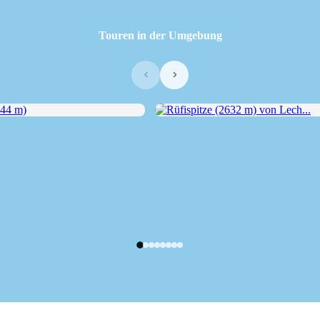
Touren in der Umgebung
‹
›
4 m)
Rüfispitze (2632 m) von Lech...