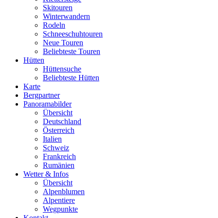
Skitouren
Winterwandern
Rodeln
Schneeschuhtouren
Neue Touren
Beliebteste Touren
Hütten
Hüttensuche
Beliebteste Hütten
Karte
Bergpartner
Panoramabilder
Übersicht
Deutschland
Österreich
Italien
Schweiz
Frankreich
Rumänien
Wetter & Infos
Übersicht
Alpenblumen
Alpentiere
Wegpunkte
Kontakt