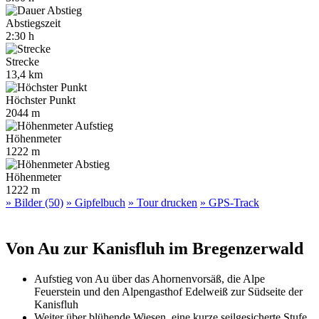
Abstiegszeit
2:30 h
Strecke
13,4 km
Höchster Punkt
2044 m
Höhenmeter
1222 m
Höhenmeter
1222 m
» Bilder (50)
» Gipfelbuch
» Tour drucken
» GPS-Track
Von Au zur Kanisfluh im Bregenzerwald
Aufstieg von Au über das Ahornenvorsäß, die Alpe
Feuerstein und den Alpengasthof Edelweiß zur Südseite der
Kanisfluh
Weiter über blühende Wiesen, eine kurze seilgesicherte Stufe