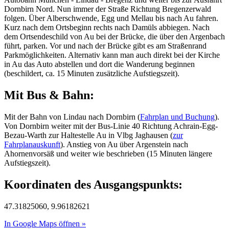
Dornbirn Nord. Nun immer der Straße Richtung Bregenzerwald
folgen. Über Alberschwende, Egg und Mellau bis nach Au fahren.
Kurz nach dem Ortsbeginn rechts nach Damüls abbiegen. Nach
dem Ortsendeschild von Au bei der Brücke, die über den Argenbach
führt, parken. Vor und nach der Brücke gibt es am Straßenrand
Parkmöglichkeiten. Alternativ kann man auch direkt bei der Kirche
in Au das Auto abstellen und dort die Wanderung beginnen
(beschildert, ca. 15 Minuten zusätzliche Aufstiegszeit).
Mit Bus & Bahn:
Mit der Bahn von Lindau nach Dornbirn (
Fahrplan und Buchung
).
Von Dornbirn weiter mit der Bus-Linie 40 Richtung Achrain-Egg-
Bezau-Warth zur Haltestelle Au in Vlbg Jaghausen (
zur
Fahrplanauskunft
). Anstieg von Au über Argenstein nach
Ahornenvorsäß und weiter wie beschrieben (15 Minuten längere
Aufstiegszeit).
Koordinaten des Ausgangspunkts:
47.31825060, 9.96182621
In Google Maps öffnen »