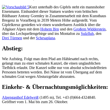
Kurz unterhalb des Gipfels steht ein mannshoher
Eisenmann. Einhundert dieser Statuen wurden vom britischen
Bildhauer Antony Gormley in Zusammenarbeit mit dem Kunsthaus
Bregenz in Vorarlberg in 2039 Metern Höhe aufgestellt. Vom
Gipfelkreuz genießen wir einen wunderbaren Ausblick über die
Allgäuer Alpen mit dem
Hohem Ifen
und den
Großem Widderstein
,
über das Lechquellengebirge und ins Montafon zu
Sulzfluh
, den
Drei Türmen
und der
Schesaplana
.
Abstieg:
Wie Aufstieg. Folgt man dem Pfad am Hählesattel nach rechts,
gelangt man zu einer schmalen Kanzel, die einen unglaublichen
Tiefblick erlaubt. Die Kanzel sollte nur von absolut schwindelfreien
Personen betreten werden. Bei Nässe ist vom Übergang auf dem
schmalen Grat wegen Absturzgefahr abzuraten.
Einkehr- & Übernachtungsmöglichkeiten:
Alpengasthof Edelweiß
(1495 m), Tel. +43 (0)664-4324840.
Geöffnet vom 1. Mai bis zum 26. Oktober.