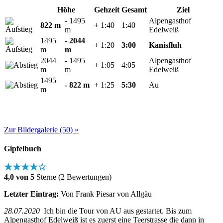
Höhe
Gehzeit
Gesamt
Ziel
- 1495
Alpengasthof
822 m
+ 1:40
1:40
m
Edelweiß
1495
- 2044
+ 1:20
3:00
Kanisfluh
m
m
2044
- 1495
Alpengasthof
+ 1:05
4:05
m
m
Edelweiß
1495
- 822 m
+ 1:25
5:30
Au
m
Zur Bildergalerie (50) »
Gipfelbuch
★★★★☆
4,0 von 5
Sterne (2 Bewertungen)
Letzter Eintrag:
Von Frank Piesar von Allgäu
28.07.2020
Ich bin die Tour von AU aus gestartet. Bis zum
Alpengasthof Edelweiß ist es zuerst eine Teerstrasse die dann in