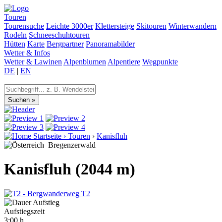
Touren
Tourensuche
Leichte 3000er
Klettersteige
Skitouren
Winterwandern
Rodeln
Schneeschuhtouren
Hütten
Karte
Bergpartner
Panoramabilder
Wetter & Infos
Wetter & Lawinen
Alpenblumen
Alpentiere
Wegpunkte
DE
|
EN
Startseite
›
Touren
›
Kanisfluh
Bregenzerwald
Kanisfluh (2044 m)
T2
Aufstiegszeit
3:00 h