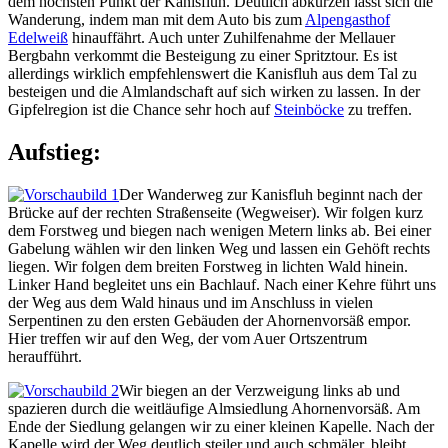
dem höchsten Punkt der Kanisfluh. Deutlich abkürzen lässt sich die
Wanderung, indem man mit dem Auto bis zum
Alpengasthof
Edelweiß
hinauffährt. Auch unter Zuhilfenahme der Mellauer
Bergbahn verkommt die Besteigung zu einer Spritztour. Es ist
allerdings wirklich empfehlenswert die Kanisfluh aus dem Tal zu
besteigen und die Almlandschaft auf sich wirken zu lassen. In der
Gipfelregion ist die Chance sehr hoch auf
Steinböcke
zu treffen.
Aufstieg:
Der Wanderweg zur Kanisfluh beginnt nach der
Brücke auf der rechten Straßenseite (Wegweiser). Wir folgen kurz
dem Forstweg und biegen nach wenigen Metern links ab. Bei einer
Gabelung wählen wir den linken Weg und lassen ein Gehöft rechts
liegen. Wir folgen dem breiten Forstweg in lichten Wald hinein.
Linker Hand begleitet uns ein Bachlauf. Nach einer Kehre führt uns
der Weg aus dem Wald hinaus und im Anschluss in vielen
Serpentinen zu den ersten Gebäuden der Ahornenvorsäß empor.
Hier treffen wir auf den Weg, der vom Auer Ortszentrum
heraufführt.
Wir biegen an der Verzweigung links ab und
spazieren durch die weitläufige Almsiedlung Ahornenvorsäß. Am
Ende der Siedlung gelangen wir zu einer kleinen Kapelle. Nach der
Kapelle wird der Weg deutlich steiler und auch schmäler, bleibt