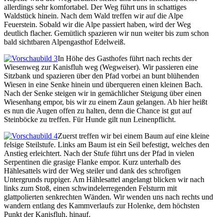
allerdings sehr komfortabel. Der Weg führt uns in schattiges
Waldstück hinein. Nach dem Wald treffen wir auf die Alpe
Feuerstein. Sobald wir die Alpe passiert haben, wird der Weg
deutlich flacher. Gemütlich spazieren wir nun weiter bis zum schon
bald sichtbaren Alpengasthof Edelweiß.
In Höhe des Gasthofes führt nach rechts der
Wiesenweg zur Kanisfluh weg (Wegweiser). Wir passieren eine
Sitzbank und spazieren über den Pfad vorbei an bunt blühenden
Wiesen in eine Senke hinein und überqueren einen kleinen Bach.
Nach der Senke steigen wir in gemächlicher Steigung über einen
Wiesenhang empor, bis wir zu einem Zaun gelangen. Ab hier heißt
es nun die Augen offen zu halten, denn die Chance ist gut auf
Steinböcke zu treffen. Für Hunde gilt nun Leinenpflicht.
Zuerst treffen wir bei einem Baum auf eine kleine
felsige Steilstufe. Links am Baum ist ein Seil befestigt, welches den
Anstieg erleichtert. Nach der Stufe führt uns der Pfad in vielen
Serpentinen die grasige Flanke empor. Kurz unterhalb des
Hählesattels wird der Weg steiler und dank des schrofigen
Untergrunds ruppiger. Am Hählesattel angelangt blicken wir nach
links zum Stoß, einen schwindelerregenden Felsturm mit
glattpolierten senkrechten Wänden. Wir wenden uns nach rechts und
wandern entlang des Kammverlaufs zur Holenke, dem höchsten
Punkt der Kanisfluh, hinauf.