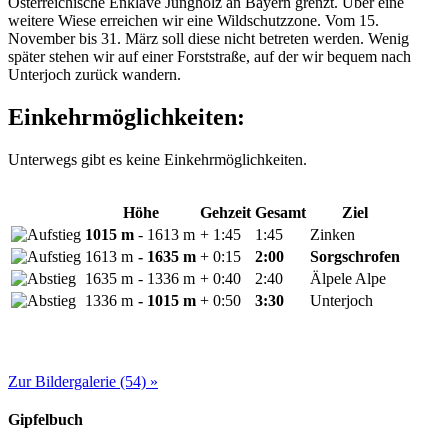
Österreichische Enklave Jungholz an Bayern grenzt. Über eine
weitere Wiese erreichen wir eine Wildschutzzone. Vom 15.
November bis 31. März soll diese nicht betreten werden. Wenig
später stehen wir auf einer Forststraße, auf der wir bequem nach
Unterjoch zurück wandern.
Einkehrmöglichkeiten:
Unterwegs gibt es keine Einkehrmöglichkeiten.
Höhe
Gehzeit
Gesamt
Ziel
1015 m
- 1613 m
+ 1:45
1:45
Zinken
1613 m
- 1635 m
+ 0:15
2:00
Sorgschrofen
1635 m
- 1336 m
+ 0:40
2:40
Älpele Alpe
1336 m
- 1015 m
+ 0:50
3:30
Unterjoch
Zur Bildergalerie (54) »
Gipfelbuch