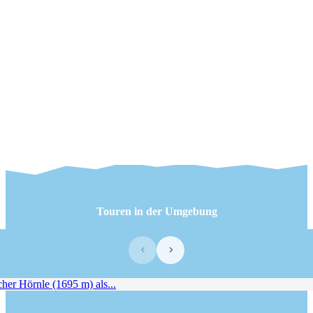
Touren in der Umgebung
‹
›
er Hörnle (1695 m) als...