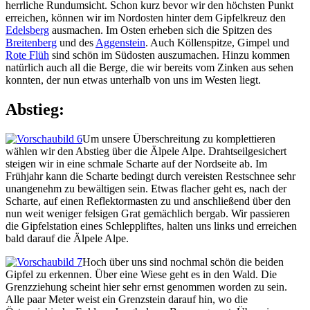
herrliche Rundumsicht. Schon kurz bevor wir den höchsten Punkt
erreichen, können wir im Nordosten hinter dem Gipfelkreuz den
Edelsberg
ausmachen. Im Osten erheben sich die Spitzen des
Breitenberg
und des
Aggenstein
. Auch Köllenspitze, Gimpel und
Rote Flüh
sind schön im Südosten auszumachen. Hinzu kommen
natürlich auch all die Berge, die wir bereits vom Zinken aus sehen
konnten, der nun etwas unterhalb von uns im Westen liegt.
Abstieg:
Um unsere Überschreitung zu komplettieren
wählen wir den Abstieg über die Älpele Alpe. Drahtseilgesichert
steigen wir in eine schmale Scharte auf der Nordseite ab. Im
Frühjahr kann die Scharte bedingt durch vereisten Restschnee sehr
unangenehm zu bewältigen sein. Etwas flacher geht es, nach der
Scharte, auf einen Reflektormasten zu und anschließend über den
nun weit weniger felsigen Grat gemächlich bergab. Wir passieren
die Gipfelstation eines Schleppliftes, halten uns links und erreichen
bald darauf die Älpele Alpe.
Hoch über uns sind nochmal schön die beiden
Gipfel zu erkennen. Über eine Wiese geht es in den Wald. Die
Grenzziehung scheint hier sehr ernst genommen worden zu sein.
Alle paar Meter weist ein Grenzstein darauf hin, wo die