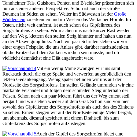
Tannheimer Tals. Gaishorn, Ponten und B'schießer präsentieren sich
nun aus einer anderen Perspektive. Schön ist auch der Große
Daumen im Süden zu sehen. Weiter im Südwesten ist der
Große
Widderstein
zu erkennen und im Westen das Wertacher Hörnle. Im
Osten, nicht weit entfernt, ist auch schon das Gipfelkreuz des
Sorgschrofens zu sehen. Wir machen uns nach kurzer Rast wieder
auf den Weg, klettern den steilen Steig hinunter und halten uns nun
an der Abzweigung links. Nach ein paar Schritten stehen wir vor
einer engen Felspalte, die uns Anlass gibt, darüber nachzudenken,
ob die Brotzeit auf dem Zinken wirklich sein musste, und ob
vielleicht demnächst eine Diät angebracht wäre.
Mit ein wenig Mühe zwängen wir uns samt
Rucksack durch die enge Spalte und verwerfen augenblicklich den
letzten Gedankengang. Wenig später befinden wir uns auf der
Nordseite des Sorgschrofens. Im steilen Gelände umrunden wir eine
markante Felsnadel und folgen dem schmalen Steig unterhalb der
Felsen. Schon nach ein paar Metern führt uns der Weg erneut steil
bergauf und wir stehen wieder auf dem Grat. Schön sind von hier
sowohl das Gipfelkreuz des Sorgschrofens als auch das des Zinkens
zu sehen. Erneut steigen wir auf der Nordseite einige Meter bergab,
um abermals, diesmal gesichert mit einem Drahtseil, bis zum
Gipfelkreuz des Sorgschrofen aufzusteigen.
Auch der Gipfel des Sorgschrofen bietet eine