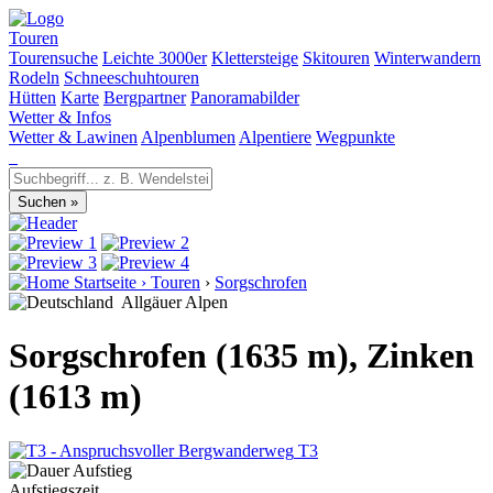
Touren
Tourensuche
Leichte 3000er
Klettersteige
Skitouren
Winterwandern
Rodeln
Schneeschuhtouren
Hütten
Karte
Bergpartner
Panoramabilder
Wetter & Infos
Wetter & Lawinen
Alpenblumen
Alpentiere
Wegpunkte
Startseite
›
Touren
›
Sorgschrofen
Allgäuer Alpen
Sorgschrofen (1635 m), Zinken
(1613 m)
T3
Aufstiegszeit