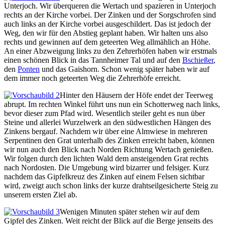
Unterjoch. Wir überqueren die Wertach und spazieren in Unterjoch
rechts an der Kirche vorbei. Der Zinken und der Sorgschrofen sind
auch links an der Kirche vorbei ausgeschildert. Das ist jedoch der
Weg, den wir für den Abstieg geplant haben. Wir halten uns also
rechts und gewinnen auf dem geteerten Weg allmählich an Höhe.
An einer Abzweigung links zu den Zehrerhöfen haben wir erstmals
einen schönen Blick in das Tannheimer Tal und auf den
Bschießer
,
den
Ponten
und das Gaishorn. Schon wenig später haben wir auf
dem immer noch geteerten Weg die Zehrerhöfe erreicht.
Hinter den Häusern der Höfe endet der Teerweg
abrupt. Im rechten Winkel führt uns nun ein Schotterweg nach links,
bevor dieser zum Pfad wird. Wesentlich steiler geht es nun über
Steine und allerlei Wurzelwerk an den südwestlichen Hängen des
Zinkens bergauf. Nachdem wir über eine Almwiese in mehreren
Serpentinen den Grat unterhalb des Zinken erreicht haben, können
wir nun auch den Blick nach Norden Richtung Wertach genießen.
Wir folgen durch den lichten Wald dem ansteigenden Grat rechts
nach Nordosten. Die Umgebung wird bizarrer und felsiger. Kurz
nachdem das Gipfelkreuz des Zinken auf einem Felsen sichtbar
wird, zweigt auch schon links der kurze drahtseilgesicherte Steig zu
unserem ersten Ziel ab.
Wenigen Minuten später stehen wir auf dem
Gipfel des Zinken. Weit reicht der Blick auf die Berge jenseits des