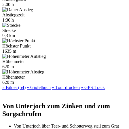
2:00 h
Abstiegszeit
1:30 h
Strecke
9,3 km
Höchster Punkt
1635 m
Höhenmeter
620 m
Höhenmeter
620 m
» Bilder (54)
» Gipfelbuch
» Tour drucken
» GPS-Track
Von Unterjoch zum Zinken und zum
Sorgschrofen
Von Unterjoch über Teer- und Schotterweg steil zum Grat