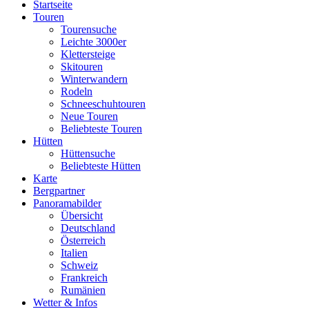
Startseite
Touren
Tourensuche
Leichte 3000er
Klettersteige
Skitouren
Winterwandern
Rodeln
Schneeschuhtouren
Neue Touren
Beliebteste Touren
Hütten
Hüttensuche
Beliebteste Hütten
Karte
Bergpartner
Panoramabilder
Übersicht
Deutschland
Österreich
Italien
Schweiz
Frankreich
Rumänien
Wetter & Infos