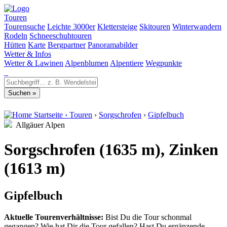
Touren
Tourensuche
Leichte 3000er
Klettersteige
Skitouren
Winterwandern
Rodeln
Schneeschuhtouren
Hütten
Karte
Bergpartner
Panoramabilder
Wetter & Infos
Wetter & Lawinen
Alpenblumen
Alpentiere
Wegpunkte
Startseite
›
Touren
›
Sorgschrofen
›
Gipfelbuch
Allgäuer Alpen
Sorgschrofen (1635 m), Zinken
(1613 m)
Gipfelbuch
Aktuelle Tourenverhältnisse:
Bist Du die Tour schonmal
gegangen? Wie hat Dir die Tour gefallen? Hast Du ergänzende