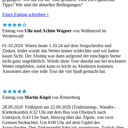
Tipps? Wie sind die aktuellen Bedingungen?
Einen Eintrag schreiben »
★★★★☆
Eintrag von
Ulla und Achim Wagner
von Wallmerod im
Westerwald
01.10.2024
Waren heute 1.10.24 auf dem Sorgschrofen und
Zinken, leider wurde das Wetter immer schlechter und wir hatten
kaum Sicht. Der Abstieg war dann aufgrund der rutschigen Steine
nicht ganz ungefährlich. Würde diese Tour absolut nur bei trockenen
Wetter empfehlen, sonst kann es leicht zu Abstürzen kommen.
Ansonsten aber eine tolle Tour die viel Spaß gemacht hat.
★★★★★
Eintrag von
Martin Kögel
von Römerberg
28.09.2020
Frühsport am 22.09.2020 (Trailrunning-, Wander-,
Kletterkombi): 6:32 Uhr mit dem Bus von Oberjoch nach
Unterjoch, 6:43 Uhr Start, Hinweg über das Älpele, von zwei
Gemsen beobachtet. Um 8:00 Uhr auf dem Gipfel des
Sorgschrofen. Den Zinkengipfel habe ich ausgelassen. Zurück über