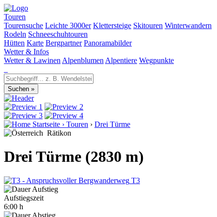
Touren
Tourensuche
Leichte 3000er
Klettersteige
Skitouren
Winterwandern
Rodeln
Schneeschuhtouren
Hütten
Karte
Bergpartner
Panoramabilder
Wetter & Infos
Wetter & Lawinen
Alpenblumen
Alpentiere
Wegpunkte
Startseite
›
Touren
›
Drei Türme
Rätikon
Drei Türme (2830 m)
T3
Aufstiegszeit
6:00 h