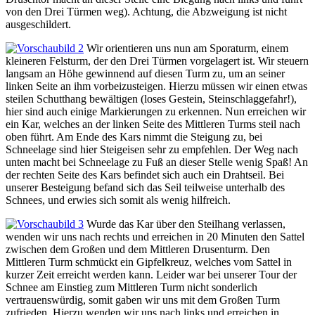
von den Drei Türmen weg). Achtung, die Abzweigung ist nicht
ausgeschildert.
Wir orientieren uns nun am Sporaturm, einem
kleineren Felsturm, der den Drei Türmen vorgelagert ist. Wir steuern
langsam an Höhe gewinnend auf diesen Turm zu, um an seiner
linken Seite an ihm vorbeizusteigen. Hierzu müssen wir einen etwas
steilen Schutthang bewältigen (loses Gestein, Steinschlaggefahr!),
hier sind auch einige Markierungen zu erkennen. Nun erreichen wir
ein Kar, welches an der linken Seite des Mittleren Turms steil nach
oben führt. Am Ende des Kars nimmt die Steigung zu, bei
Schneelage sind hier Steigeisen sehr zu empfehlen. Der Weg nach
unten macht bei Schneelage zu Fuß an dieser Stelle wenig Spaß! An
der rechten Seite des Kars befindet sich auch ein Drahtseil. Bei
unserer Besteigung befand sich das Seil teilweise unterhalb des
Schnees, und erwies sich somit als wenig hilfreich.
Wurde das Kar über den Steilhang verlassen,
wenden wir uns nach rechts und erreichen in 20 Minuten den Sattel
zwischen dem Großen und dem Mittleren Drusenturm. Den
Mittleren Turm schmückt ein Gipfelkreuz, welches vom Sattel in
kurzer Zeit erreicht werden kann. Leider war bei unserer Tour der
Schnee am Einstieg zum Mittleren Turm nicht sonderlich
vertrauenswürdig, somit gaben wir uns mit dem Großen Turm
zufrieden. Hierzu wenden wir uns nach links und erreichen in