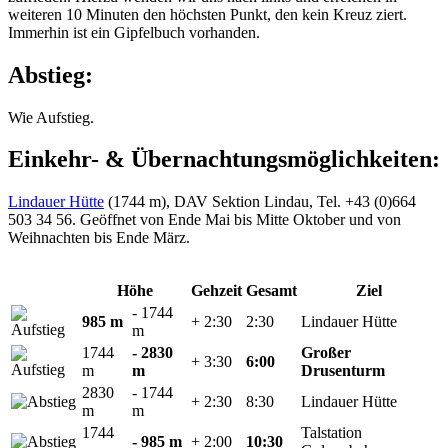
weiteren 10 Minuten den höchsten Punkt, den kein Kreuz ziert.
Immerhin ist ein Gipfelbuch vorhanden.
Abstieg:
Wie Aufstieg.
Einkehr- & Übernachtungsmöglichkeiten:
Lindauer Hütte
(1744 m), DAV Sektion Lindau, Tel. +43 (0)664
503 34 56. Geöffnet von Ende Mai bis Mitte Oktober und von
Weihnachten bis Ende März.
Höhe
Gehzeit
Gesamt
Ziel
- 1744
985 m
+ 2:30
2:30
Lindauer Hütte
m
1744
- 2830
Großer
+ 3:30
6:00
m
m
Drusenturm
2830
- 1744
+ 2:30
8:30
Lindauer Hütte
m
m
1744
Talstation
- 985 m
+ 2:00
10:30