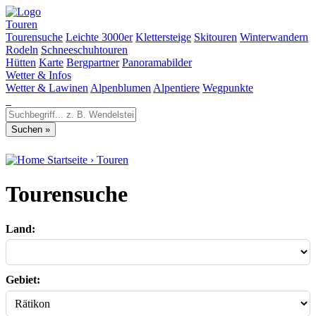
Touren
Tourensuche
Leichte 3000er
Klettersteige
Skitouren
Winterwandern
Rodeln
Schneeschuhtouren
Hütten
Karte
Bergpartner
Panoramabilder
Wetter & Infos
Wetter & Lawinen
Alpenblumen
Alpentiere
Wegpunkte
Startseite
›
Touren
Tourensuche
Land:
Gebiet: