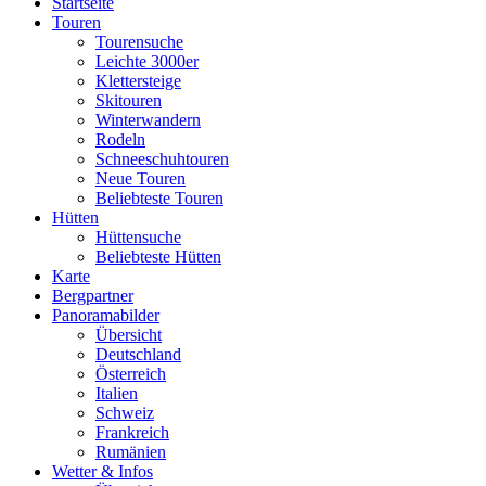
Startseite
Touren
Tourensuche
Leichte 3000er
Klettersteige
Skitouren
Winterwandern
Rodeln
Schneeschuhtouren
Neue Touren
Beliebteste Touren
Hütten
Hüttensuche
Beliebteste Hütten
Karte
Bergpartner
Panoramabilder
Übersicht
Deutschland
Österreich
Italien
Schweiz
Frankreich
Rumänien
Wetter & Infos