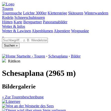
Touren
Tourensuche
Leichte 3000er
Klettersteige
Skitouren
Winterwandern
Rodeln
Schneeschuhtouren
Hütten
Karte
Bergpartner
Panoramabilder
Wetter & Infos
Wetter & Lawinen
Alpenblumen
Alpentiere
Wegpunkte
Startseite
›
Touren
›
Schesaplana
›
Bilder
Rätikon
Schesaplana (2965 m)
Bildergalerie
« Zur Tourenbeschreibung