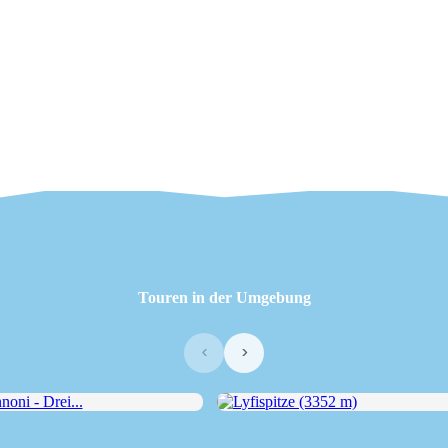
Touren in der Umgebung
‹
›
i - Drei...
Lyfispitze (3352 m)