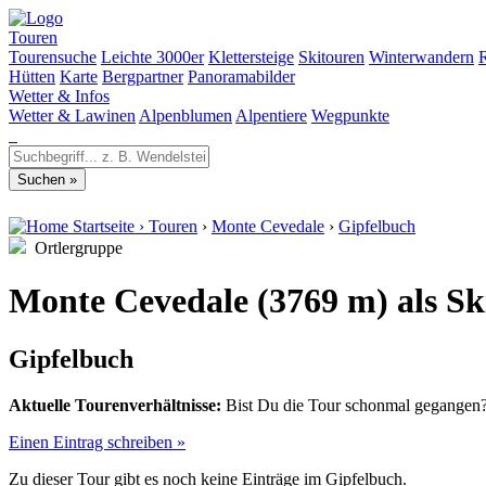
Touren
Tourensuche
Leichte 3000er
Klettersteige
Skitouren
Winterwandern
Hütten
Karte
Bergpartner
Panoramabilder
Wetter & Infos
Wetter & Lawinen
Alpenblumen
Alpentiere
Wegpunkte
Startseite
›
Touren
›
Monte Cevedale
›
Gipfelbuch
Ortlergruppe
Monte Cevedale (3769 m) als Sk
Gipfelbuch
Aktuelle Tourenverhältnisse:
Bist Du die Tour schonmal gegangen? 
Einen Eintrag schreiben »
Zu dieser Tour gibt es noch keine Einträge im Gipfelbuch.