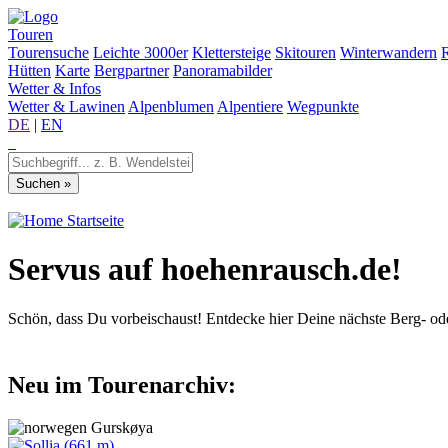
Touren
Tourensuche
Leichte 3000er
Klettersteige
Skitouren
Winterwandern
Hütten
Karte
Bergpartner
Panoramabilder
Wetter & Infos
Wetter & Lawinen
Alpenblumen
Alpentiere
Wegpunkte
DE
|
EN
Startseite
Servus auf hoehenrausch.de!
Schön, dass Du vorbeischaust! Entdecke hier Deine nächste Berg- od
Neu im Tourenarchiv:
Gurskøya