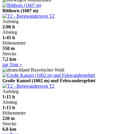
Bitihorn (1607 m)
T2
Aufstieg
2:00 h
Abstieg
1:45 h
Höhenmeter
550 m
Strecke
7,2 km
zur Tour »
Bayerischer Wald
Große Kanzel (1002 m) und Felswandergebiet
T2
Aufstieg
1:15 h
Abstieg
1:15 h
Höhenmeter
220 m
Strecke
6,8 km