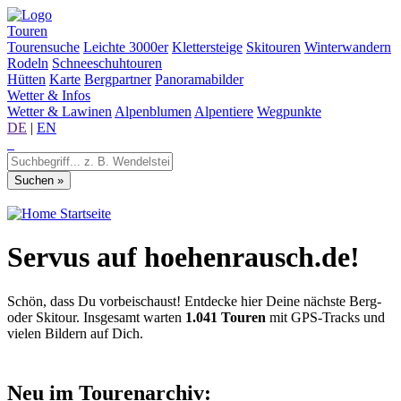
Touren
Tourensuche
Leichte 3000er
Klettersteige
Skitouren
Winterwandern
Rodeln
Schneeschuhtouren
Hütten
Karte
Bergpartner
Panoramabilder
Wetter & Infos
Wetter & Lawinen
Alpenblumen
Alpentiere
Wegpunkte
DE
|
EN
Startseite
Servus auf hoehenrausch.de!
Schön, dass Du vorbeischaust! Entdecke hier Deine nächste Berg-
oder Skitour. Insgesamt warten
1.041 Touren
mit GPS-Tracks und
vielen Bildern auf Dich.
Neu im Tourenarchiv: