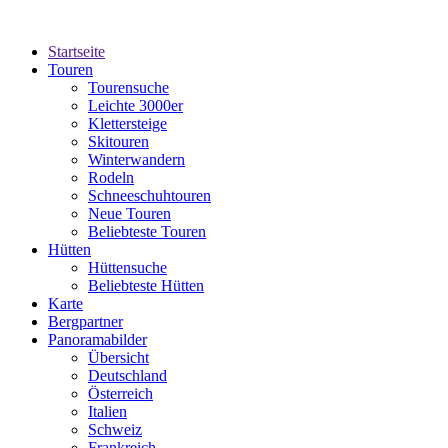
Startseite
Touren
Tourensuche
Leichte 3000er
Klettersteige
Skitouren
Winterwandern
Rodeln
Schneeschuhtouren
Neue Touren
Beliebteste Touren
Hütten
Hüttensuche
Beliebteste Hütten
Karte
Bergpartner
Panoramabilder
Übersicht
Deutschland
Österreich
Italien
Schweiz
Frankreich