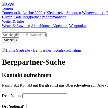
Touren
Tourensuche
Leichte 3000er
Klettersteige
Skitouren
Winterwandern
Hütten
Karte
Bergpartner
Panoramabilder
Wetter & Infos
Wetter & Lawinen
Alpenblumen
Alpentiere
Wegpunkte
Startseite
›
Bergpartner
›
Kontaktaufnahme
Bergpartner-Suche
Kontakt aufnehmen
Nimm jetzt Kontakt mit
Bergfreund aus Oberschwaben
auf. Alle v
Dein Name:
Ort (optional):