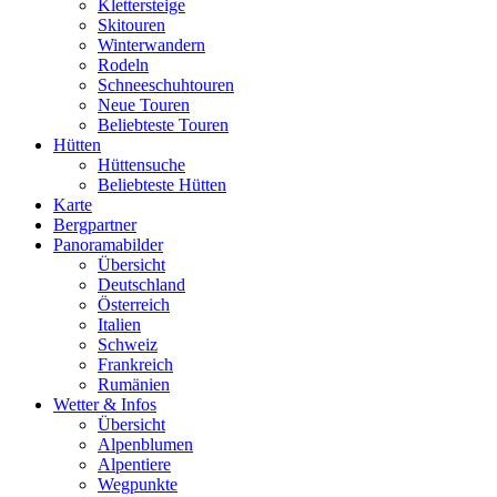
Klettersteige
Skitouren
Winterwandern
Rodeln
Schneeschuhtouren
Neue Touren
Beliebteste Touren
Hütten
Hüttensuche
Beliebteste Hütten
Karte
Bergpartner
Panoramabilder
Übersicht
Deutschland
Österreich
Italien
Schweiz
Frankreich
Rumänien
Wetter & Infos
Übersicht
Alpenblumen
Alpentiere
Wegpunkte