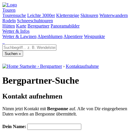
Touren
Tourensuche
Leichte 3000er
Klettersteige
Skitouren
Winterwandern
Rodeln
Schneeschuhtouren
Hütten
Karte
Bergpartner
Panoramabilder
Wetter & Infos
Wetter & Lawinen
Alpenblumen
Alpentiere
Wegpunkte
Startseite
›
Bergpartner
›
Kontaktaufnahme
Bergpartner-Suche
Kontakt aufnehmen
Nimm jetzt Kontakt mit
Bergsonne
auf. Alle von Dir eingegebenen
Daten werden an Bergsonne übermittelt.
Dein Name: