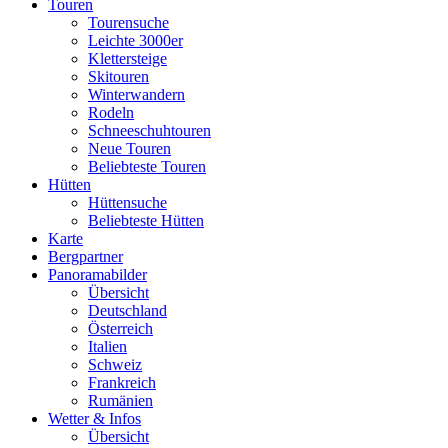
Touren
Tourensuche
Leichte 3000er
Klettersteige
Skitouren
Winterwandern
Rodeln
Schneeschuhtouren
Neue Touren
Beliebteste Touren
Hütten
Hüttensuche
Beliebteste Hütten
Karte
Bergpartner
Panoramabilder
Übersicht
Deutschland
Österreich
Italien
Schweiz
Frankreich
Rumänien
Wetter & Infos
Übersicht