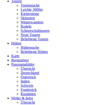
Touren
Tourensuche
Leichte 3000er
Klettersteige
Skitouren
Winterwandern
Rodeln
Schneeschuhtouren
Neue Touren
Beliebteste Touren
Hütten
Hüttensuche
Beliebteste Hütten
Karte
Bergpartner
Panoramabilder
Übersicht
Deutschland
Österreich
Italien
Schweiz
Frankreich
Rumänien
Wetter & Infos
Übersicht