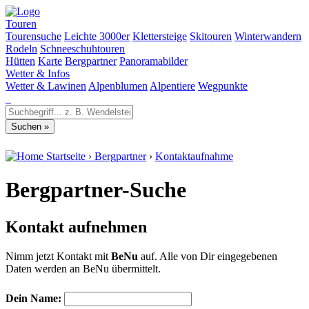
Touren
Tourensuche
Leichte 3000er
Klettersteige
Skitouren
Winterwandern
Rodeln
Schneeschuhtouren
Hütten
Karte
Bergpartner
Panoramabilder
Wetter & Infos
Wetter & Lawinen
Alpenblumen
Alpentiere
Wegpunkte
Startseite
›
Bergpartner
›
Kontaktaufnahme
Bergpartner-Suche
Kontakt aufnehmen
Nimm jetzt Kontakt mit
BeNu
auf. Alle von Dir eingegebenen
Daten werden an BeNu übermittelt.
Dein Name: