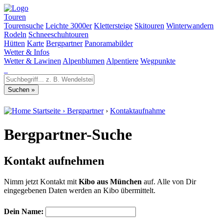
Touren
Tourensuche
Leichte 3000er
Klettersteige
Skitouren
Winterwandern
Rodeln
Schneeschuhtouren
Hütten
Karte
Bergpartner
Panoramabilder
Wetter & Infos
Wetter & Lawinen
Alpenblumen
Alpentiere
Wegpunkte
Startseite
›
Bergpartner
›
Kontaktaufnahme
Bergpartner-Suche
Kontakt aufnehmen
Nimm jetzt Kontakt mit
Kibo aus München
auf. Alle von Dir
eingegebenen Daten werden an Kibo übermittelt.
Dein Name: