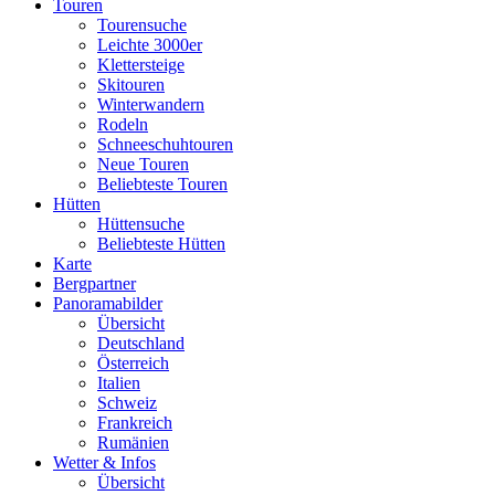
Touren
Tourensuche
Leichte 3000er
Klettersteige
Skitouren
Winterwandern
Rodeln
Schneeschuhtouren
Neue Touren
Beliebteste Touren
Hütten
Hüttensuche
Beliebteste Hütten
Karte
Bergpartner
Panoramabilder
Übersicht
Deutschland
Österreich
Italien
Schweiz
Frankreich
Rumänien
Wetter & Infos
Übersicht