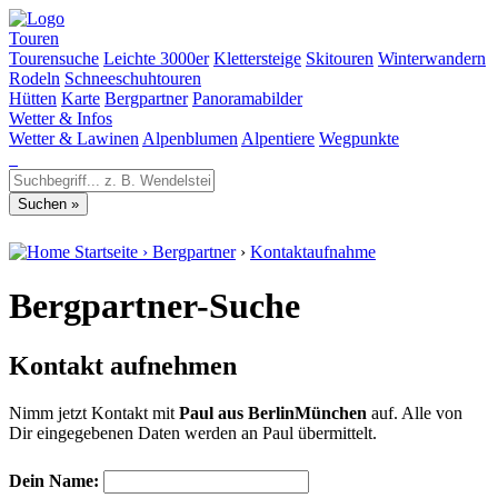
Touren
Tourensuche
Leichte 3000er
Klettersteige
Skitouren
Winterwandern
Rodeln
Schneeschuhtouren
Hütten
Karte
Bergpartner
Panoramabilder
Wetter & Infos
Wetter & Lawinen
Alpenblumen
Alpentiere
Wegpunkte
Startseite
›
Bergpartner
›
Kontaktaufnahme
Bergpartner-Suche
Kontakt aufnehmen
Nimm jetzt Kontakt mit
Paul aus BerlinMünchen
auf. Alle von
Dir eingegebenen Daten werden an Paul übermittelt.
Dein Name: