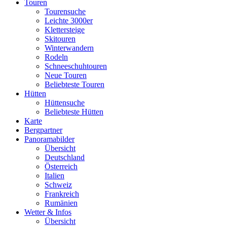
Touren
Tourensuche
Leichte 3000er
Klettersteige
Skitouren
Winterwandern
Rodeln
Schneeschuhtouren
Neue Touren
Beliebteste Touren
Hütten
Hüttensuche
Beliebteste Hütten
Karte
Bergpartner
Panoramabilder
Übersicht
Deutschland
Österreich
Italien
Schweiz
Frankreich
Rumänien
Wetter & Infos
Übersicht