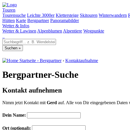
Touren
Tourensuche
Leichte 3000er
Klettersteige
Skitouren
Winterwandern
Hütten
Karte
Bergpartner
Panoramabilder
Wetter & Infos
Wetter & Lawinen
Alpenblumen
Alpentiere
Wegpunkte
Startseite
›
Bergpartner
›
Kontaktaufnahme
Bergpartner-Suche
Kontakt aufnehmen
Nimm jetzt Kontakt mit
Gerd
auf. Alle von Dir eingegebenen Daten 
Dein Name:
Ort (optional):