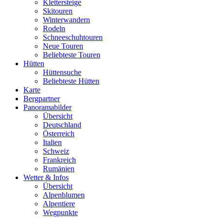
Klettersteige
Skitouren
Winterwandern
Rodeln
Schneeschuhtouren
Neue Touren
Beliebteste Touren
Hütten
Hüttensuche
Beliebteste Hütten
Karte
Bergpartner
Panoramabilder
Übersicht
Deutschland
Österreich
Italien
Schweiz
Frankreich
Rumänien
Wetter & Infos
Übersicht
Alpenblumen
Alpentiere
Wegpunkte