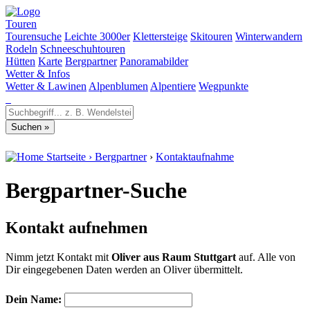
Touren
Tourensuche
Leichte 3000er
Klettersteige
Skitouren
Winterwandern
Rodeln
Schneeschuhtouren
Hütten
Karte
Bergpartner
Panoramabilder
Wetter & Infos
Wetter & Lawinen
Alpenblumen
Alpentiere
Wegpunkte
Startseite
›
Bergpartner
›
Kontaktaufnahme
Bergpartner-Suche
Kontakt aufnehmen
Nimm jetzt Kontakt mit
Oliver aus Raum Stuttgart
auf. Alle von
Dir eingegebenen Daten werden an Oliver übermittelt.
Dein Name: