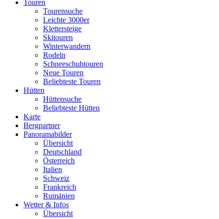
Touren
Tourensuche
Leichte 3000er
Klettersteige
Skitouren
Winterwandern
Rodeln
Schneeschuhtouren
Neue Touren
Beliebteste Touren
Hütten
Hüttensuche
Beliebteste Hütten
Karte
Bergpartner
Panoramabilder
Übersicht
Deutschland
Österreich
Italien
Schweiz
Frankreich
Rumänien
Wetter & Infos
Übersicht