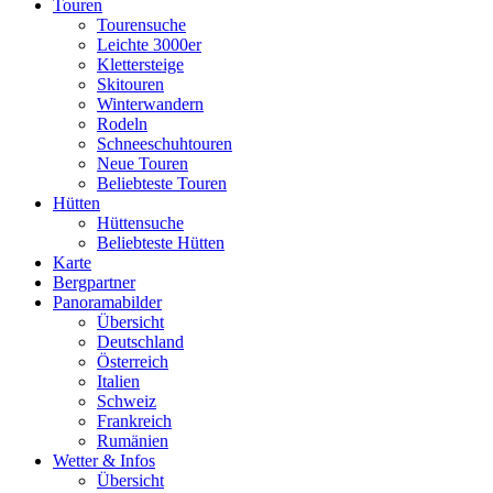
Touren
Tourensuche
Leichte 3000er
Klettersteige
Skitouren
Winterwandern
Rodeln
Schneeschuhtouren
Neue Touren
Beliebteste Touren
Hütten
Hüttensuche
Beliebteste Hütten
Karte
Bergpartner
Panoramabilder
Übersicht
Deutschland
Österreich
Italien
Schweiz
Frankreich
Rumänien
Wetter & Infos
Übersicht