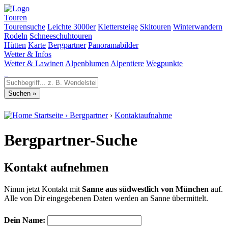
Touren
Tourensuche
Leichte 3000er
Klettersteige
Skitouren
Winterwandern
Rodeln
Schneeschuhtouren
Hütten
Karte
Bergpartner
Panoramabilder
Wetter & Infos
Wetter & Lawinen
Alpenblumen
Alpentiere
Wegpunkte
Startseite
›
Bergpartner
›
Kontaktaufnahme
Bergpartner-Suche
Kontakt aufnehmen
Nimm jetzt Kontakt mit
Sanne aus südwestlich von München
auf.
Alle von Dir eingegebenen Daten werden an Sanne übermittelt.
Dein Name: