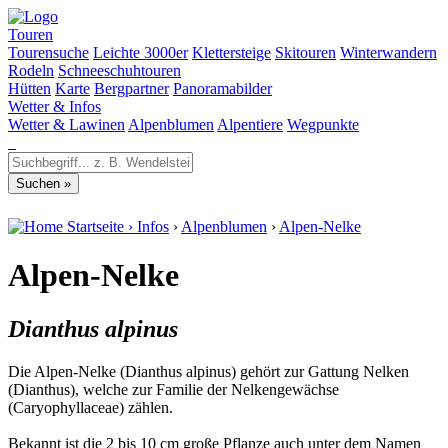
Touren
Tourensuche
Leichte 3000er
Klettersteige
Skitouren
Winterwandern
Rodeln
Schneeschuhtouren
Hütten
Karte
Bergpartner
Panoramabilder
Wetter & Infos
Wetter & Lawinen
Alpenblumen
Alpentiere
Wegpunkte
Startseite
›
Infos
›
Alpenblumen
›
Alpen-Nelke
Alpen-Nelke
Dianthus alpinus
Die Alpen-Nelke (Dianthus alpinus) gehört zur Gattung Nelken
(Dianthus), welche zur Familie der Nelkengewächse
(Caryophyllaceae) zählen.
Bekannt ist die 2 bis 10 cm große Pflanze auch unter dem Namen