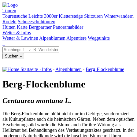
Touren
Tourensuche
Leichte 3000er
Klettersteige
Skitouren
Winterwandern
Rodeln
Schneeschuhtouren
Hütten
Karte
Bergpartner
Panoramabilder
Wetter & Infos
Wetter & Lawinen
Alpenblumen
Alpentiere
Wegpunkte
Startseite
›
Infos
›
Alpenblumen
›
Berg-Flockenblume
Berg-Flockenblume
Centaurea montana L.
Die Berg-Flockenblume blüht nicht nur im Gebirge, sondern ziert
als Kulturpflanze auch die heimischen Gärten. Neben dem optischen
Erscheinungsbild wurde die Blume auch für ihre Wirkung als
Heilkraut bei Behandlungen des Verdauungstraktes geschätzt. In der
modernen Naturheilkunde wird die buschige Blume mit Ihren