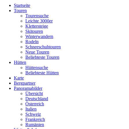
Startseite
Touren
Tourensuche
Leichte 3000er
Klettersteige
Skitouren
Winterwandern
Rodeln
Schneeschuhtouren
Neue Touren
Beliebteste Touren
Hütten
Hüttensuche
Beliebteste Hütten
Karte
Bergpartner
Panoramabilder
Übersicht
Deutschland
Österreich
Italien
Schweiz
Frankreich
Rumänien