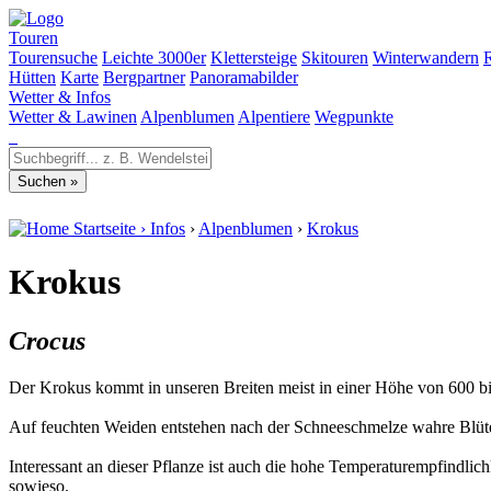
Touren
Tourensuche
Leichte 3000er
Klettersteige
Skitouren
Winterwandern
Hütten
Karte
Bergpartner
Panoramabilder
Wetter & Infos
Wetter & Lawinen
Alpenblumen
Alpentiere
Wegpunkte
Startseite
›
Infos
›
Alpenblumen
›
Krokus
Krokus
Crocus
Der Krokus kommt in unseren Breiten meist in einer Höhe von 600 bis
Auf feuchten Weiden entstehen nach der Schneeschmelze wahre Blütenm
Interessant an dieser Pflanze ist auch die hohe Temperaturempfindlic
sowieso.