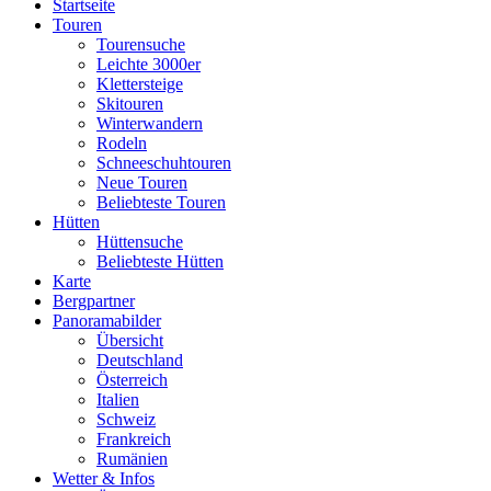
Startseite
Touren
Tourensuche
Leichte 3000er
Klettersteige
Skitouren
Winterwandern
Rodeln
Schneeschuhtouren
Neue Touren
Beliebteste Touren
Hütten
Hüttensuche
Beliebteste Hütten
Karte
Bergpartner
Panoramabilder
Übersicht
Deutschland
Österreich
Italien
Schweiz
Frankreich
Rumänien
Wetter & Infos