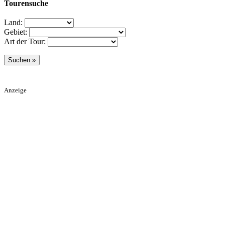
Tourensuche
Land:
Gebiet:
Art der Tour:
Anzeige