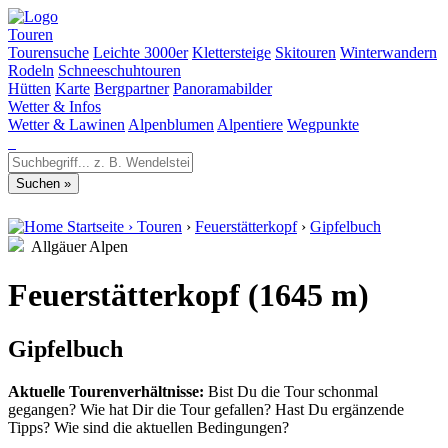
Touren
Tourensuche
Leichte 3000er
Klettersteige
Skitouren
Winterwandern
Rodeln
Schneeschuhtouren
Hütten
Karte
Bergpartner
Panoramabilder
Wetter & Infos
Wetter & Lawinen
Alpenblumen
Alpentiere
Wegpunkte
Startseite
›
Touren
›
Feuerstätterkopf
›
Gipfelbuch
Allgäuer Alpen
Feuerstätterkopf (1645 m)
Gipfelbuch
Aktuelle Tourenverhältnisse:
Bist Du die Tour schonmal
gegangen? Wie hat Dir die Tour gefallen? Hast Du ergänzende
Tipps? Wie sind die aktuellen Bedingungen?