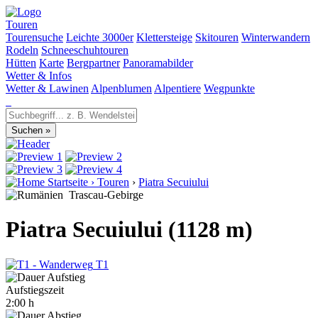
Touren
Tourensuche
Leichte 3000er
Klettersteige
Skitouren
Winterwandern
Rodeln
Schneeschuhtouren
Hütten
Karte
Bergpartner
Panoramabilder
Wetter & Infos
Wetter & Lawinen
Alpenblumen
Alpentiere
Wegpunkte
Startseite
›
Touren
›
Piatra Secuiului
Trascau-Gebirge
Piatra Secuiului (1128 m)
T1
Aufstiegszeit
2:00 h