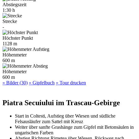
Abstiegszeit
1:30 h
Strecke
-
Höchster Punkt
1128 m
Höhenmeter
600 m
Höhenmeter
600 m
» Bilder (30)
» Gipfelbuch
» Tour drucken
Piatra Secuiului im Trascau-Gebirge
Start in Coltesti, Aufstieg über Wiesen und südliche
Felsausläufer zum Sattel mit Kreuz
Weiter über sanfte Grashänge zum Gipfel mit Betonsäulen in
ungarischen Farben
Abstieg Richtung Rimetea über Wiesen, Rückweg nach