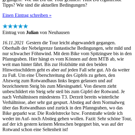
Tipps? Wie sind die aktuellen Bedingungen?
Einen Eintrag schreiben »
★★★★★
Eintrag von
Julian
von Neuhausen
16.11.2021
Gestern die Tour leicht abgewandelt gegangen.
Oberhalb der Nebelgrenze fantastische Bedingungen, sehr mild und
nur schwacher Föhnwind. Mit dem Bike vom Spitzingsee bis in den
Pfanngraben. Hier hängt es vom Können auf dem MTB ab, wie
weit man hinter fährt. Bis zur Holzhütte mit den beiden
Hinweisschildern geht es aber auf jeden Fall sehr gut. Ab da weiter
zu Fuß. Um eine Überschreitung des Gipfels zu gehen, den
Abzweig zum Rotwandhaus links liegen gelassen und auf
bezeichnetem Steig bis zum Miesingsattel. Von diesem zieht
unbeschildert ein Steig sehr steil bis zum Gipfel der Rotwand. Je
nach Verhältnissen mindestens T3. Derzeit bereits winterliche
Verhältnisse, aber sehr gut gespurt. Abstieg auf dem Normalweg
über das Rotwandhaus und zurück in den Pfanngraben, wo das
Bike geparkt war. Die Rodelstrecke bzw. Forststraße würde ich
weder im Auf- noch Abstieg gehen wollen. Fazit: Sehr schöne Tour,
auf der ich gestern keinem Menschen begegnet bin, was auf der
Rotwand schon eine Seltenheit ist!