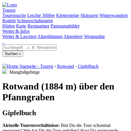
Touren
Tourensuche
Leichte 3000er
Klettersteige
Skitouren
Winterwandern
Rodeln
Schneeschuhtouren
Hütten
Karte
Bergpartner
Panoramabilder
Wetter & Infos
Wetter & Lawinen
Alpenblumen
Alpentiere
Wegpunkte
Startseite
›
Touren
›
Rotwand
›
Gipfelbuch
Mangfallgebirge
Rotwand (1884 m) über den
Pfanngraben
Gipfelbuch
Aktuelle Tourenverhältnisse:
Bist Du die Tour schonmal
gegangen? Wie hat Dir die Tour gefallen? Hast Du ergänzende