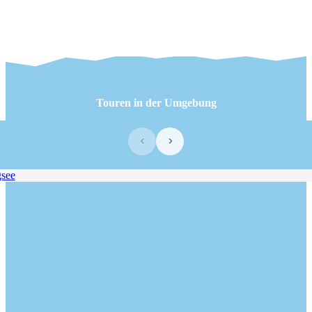
Touren in der Umgebung
‹
›
ee