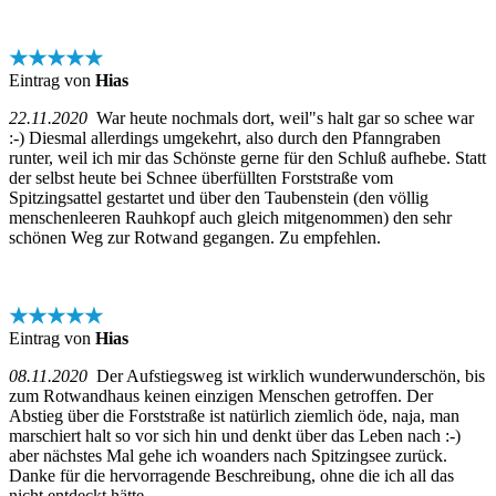
★★★★★
Eintrag von
Hias
22.11.2020
War heute nochmals dort, weil"s halt gar so schee war
:-) Diesmal allerdings umgekehrt, also durch den Pfanngraben
runter, weil ich mir das Schönste gerne für den Schluß aufhebe. Statt
der selbst heute bei Schnee überfüllten Forststraße vom
Spitzingsattel gestartet und über den Taubenstein (den völlig
menschenleeren Rauhkopf auch gleich mitgenommen) den sehr
schönen Weg zur Rotwand gegangen. Zu empfehlen.
★★★★★
Eintrag von
Hias
08.11.2020
Der Aufstiegsweg ist wirklich wunderwunderschön, bis
zum Rotwandhaus keinen einzigen Menschen getroffen. Der
Abstieg über die Forststraße ist natürlich ziemlich öde, naja, man
marschiert halt so vor sich hin und denkt über das Leben nach :-)
aber nächstes Mal gehe ich woanders nach Spitzingsee zurück.
Danke für die hervorragende Beschreibung, ohne die ich all das
nicht entdeckt hätte.