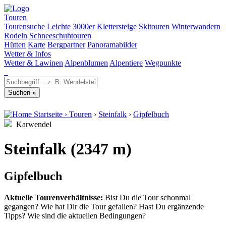
Touren
Tourensuche
Leichte 3000er
Klettersteige
Skitouren
Winterwandern
Rodeln
Schneeschuhtouren
Hütten
Karte
Bergpartner
Panoramabilder
Wetter & Infos
Wetter & Lawinen
Alpenblumen
Alpentiere
Wegpunkte
Startseite
›
Touren
›
Steinfalk
›
Gipfelbuch
Karwendel
Steinfalk (2347 m)
Gipfelbuch
Aktuelle Tourenverhältnisse:
Bist Du die Tour schonmal
gegangen? Wie hat Dir die Tour gefallen? Hast Du ergänzende
Tipps? Wie sind die aktuellen Bedingungen?