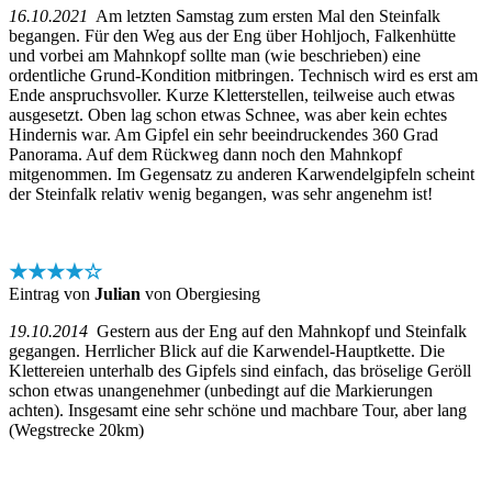
16.10.2021
Am letzten Samstag zum ersten Mal den Steinfalk
begangen. Für den Weg aus der Eng über Hohljoch, Falkenhütte
und vorbei am Mahnkopf sollte man (wie beschrieben) eine
ordentliche Grund-Kondition mitbringen. Technisch wird es erst am
Ende anspruchsvoller. Kurze Kletterstellen, teilweise auch etwas
ausgesetzt. Oben lag schon etwas Schnee, was aber kein echtes
Hindernis war. Am Gipfel ein sehr beeindruckendes 360 Grad
Panorama. Auf dem Rückweg dann noch den Mahnkopf
mitgenommen. Im Gegensatz zu anderen Karwendelgipfeln scheint
der Steinfalk relativ wenig begangen, was sehr angenehm ist!
★★★★☆
Eintrag von
Julian
von Obergiesing
19.10.2014
Gestern aus der Eng auf den Mahnkopf und Steinfalk
gegangen. Herrlicher Blick auf die Karwendel-Hauptkette. Die
Klettereien unterhalb des Gipfels sind einfach, das bröselige Geröll
schon etwas unangenehmer (unbedingt auf die Markierungen
achten). Insgesamt eine sehr schöne und machbare Tour, aber lang
(Wegstrecke 20km)