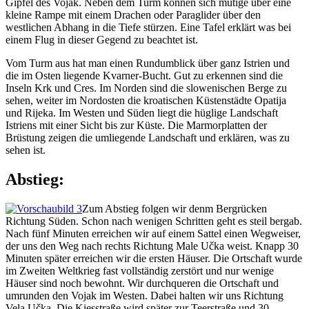
Gipfel des Vojak. Neben dem Turm können sich mutige über eine
kleine Rampe mit einem Drachen oder Paraglider über den
westlichen Abhang in die Tiefe stürzen. Eine Tafel erklärt was bei
einem Flug in dieser Gegend zu beachtet ist.
Vom Turm aus hat man einen Rundumblick über ganz Istrien und
die im Osten liegende Kvarner-Bucht. Gut zu erkennen sind die
Inseln Krk und Cres. Im Norden sind die slowenischen Berge zu
sehen, weiter im Nordosten die kroatischen Küstenstädte Opatija
und Rijeka. Im Westen und Süden liegt die hüglige Landschaft
Istriens mit einer Sicht bis zur Küste. Die Marmorplatten der
Brüstung zeigen die umliegende Landschaft und erklären, was zu
sehen ist.
Abstieg:
Zum Abstieg folgen wir denm Bergrücken
Richtung Süden. Schon nach wenigen Schritten geht es steil bergab.
Nach fünf Minuten erreichen wir auf einem Sattel einen Wegweiser,
der uns den Weg nach rechts Richtung Male Učka weist. Knapp 30
Minuten später erreichen wir die ersten Häuser. Die Ortschaft wurde
im Zweiten Weltkrieg fast vollständig zerstört und nur wenige
Häuser sind noch bewohnt. Wir durchqueren die Ortschaft und
umrunden den Vojak im Westen. Dabei halten wir uns Richtung
Vela Učka. Die Kiesstraße wird später zur Teerstraße und 30