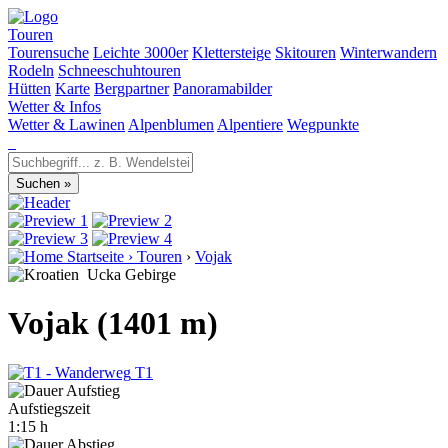
Touren
Tourensuche
Leichte 3000er
Klettersteige
Skitouren
Winterwandern
Rodeln
Schneeschuhtouren
Hütten
Karte
Bergpartner
Panoramabilder
Wetter & Infos
Wetter & Lawinen
Alpenblumen
Alpentiere
Wegpunkte
Startseite
›
Touren
›
Vojak
Ucka Gebirge
Vojak (1401 m)
T1
Aufstiegszeit
1:15 h