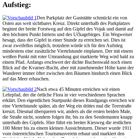
Aufstieg:
Den Parkplatz der Gaststätte schmückt ein von
Osten aus weit sichtbares Kreuz. Direkt unterhalb des Parkplatzes
beginnt der breite Forstweg auf den Gipfel des Vojak und damit auf
den höchsten Punkt Istriens und des Učkagebirges. Ein Wegweiser
besagt, dass der Gipfel in einer Stunde zu erreichen sei. Dies ist
zwar zweifellos möglich, trotzdem würde ich für den Aufstieg
mindestens eine zusätzliche Viertelstunde einplanen. Der mit einem
weißen Punkt mit roter Umrandung gut markierte Weg wird bald zu
einem Pfad. Anfangs erschwert der dichte Buchenwald noch einen
Blick auf die Kvarner-Bucht, aber mit zunehmender Höhe kann der
Wanderer immer öfter zwischen den Bäumen hindurch einen Blick
auf das Meer erhaschen.
Nach etwa 45 Minuten erreichen wir einen
Lehrpfad, der die örtliche Flora in vier verschiedenen Sprachen
erklärt. Den eigentlichen Startpunkt dieses Rundgangs erreichen wir
eine Viertelstunde später, als der Weg ein drittes mal die Teerstraße
kreuzt. Diesmal überqueren wir, anders als die ersten beiden Male,
die Straße nicht, sondern folgen ihr, bis zu den Sendemasten knapp
unterhalb des Gipfels. Hier führt ein breiter Kiesweg die restlichen
100 Meter bis zu einem kleinen Aussichtsturm. Dieser wurde 1911
vom österreichischen Tourismusverein erbaut und markiert den