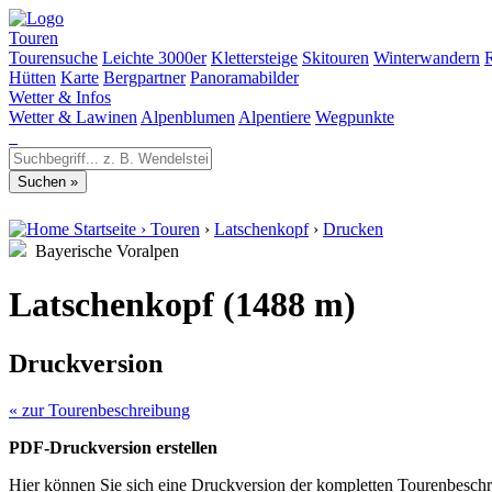
Touren
Tourensuche
Leichte 3000er
Klettersteige
Skitouren
Winterwandern
Hütten
Karte
Bergpartner
Panoramabilder
Wetter & Infos
Wetter & Lawinen
Alpenblumen
Alpentiere
Wegpunkte
Startseite
›
Touren
›
Latschenkopf
›
Drucken
Bayerische Voralpen
Latschenkopf (1488 m)
Druckversion
« zur Tourenbeschreibung
PDF-Druckversion erstellen
Hier können Sie sich eine Druckversion der kompletten Tourenbeschr