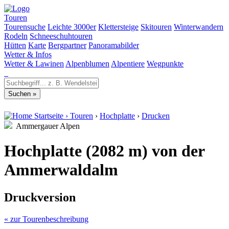
Touren
Tourensuche
Leichte 3000er
Klettersteige
Skitouren
Winterwandern
Rodeln
Schneeschuhtouren
Hütten
Karte
Bergpartner
Panoramabilder
Wetter & Infos
Wetter & Lawinen
Alpenblumen
Alpentiere
Wegpunkte
Startseite
›
Touren
›
Hochplatte
›
Drucken
Ammergauer Alpen
Hochplatte (2082 m) von der
Ammerwaldalm
Druckversion
« zur Tourenbeschreibung