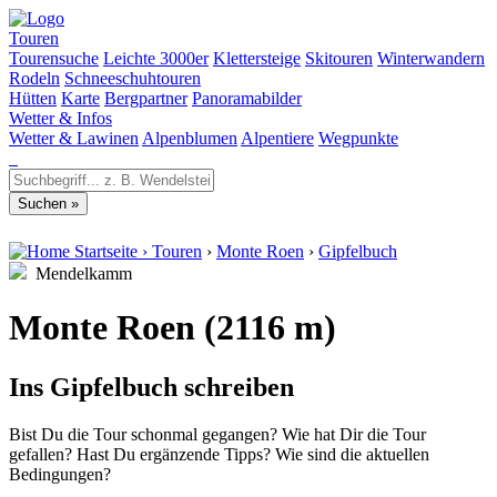
Touren
Tourensuche
Leichte 3000er
Klettersteige
Skitouren
Winterwandern
Rodeln
Schneeschuhtouren
Hütten
Karte
Bergpartner
Panoramabilder
Wetter & Infos
Wetter & Lawinen
Alpenblumen
Alpentiere
Wegpunkte
Startseite
›
Touren
›
Monte Roen
›
Gipfelbuch
Mendelkamm
Monte Roen (2116 m)
Ins Gipfelbuch schreiben
Bist Du die Tour schonmal gegangen? Wie hat Dir die Tour
gefallen? Hast Du ergänzende Tipps? Wie sind die aktuellen
Bedingungen?