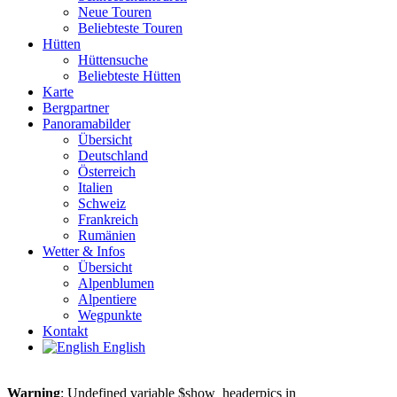
Neue Touren
Beliebteste Touren
Hütten
Hüttensuche
Beliebteste Hütten
Karte
Bergpartner
Panoramabilder
Übersicht
Deutschland
Österreich
Italien
Schweiz
Frankreich
Rumänien
Wetter & Infos
Übersicht
Alpenblumen
Alpentiere
Wegpunkte
Kontakt
English
Warning
: Undefined variable $show_headerpics in