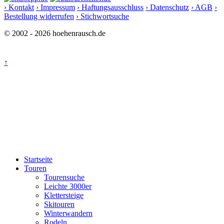
› Kontakt
› Impressum
› Haftungsausschluss
› Datenschutz
› AGB
›
Bestellung widerrufen
› Stichwortsuche
© 2002 - 2026 hoehenrausch.de
↑
Startseite
Touren
Tourensuche
Leichte 3000er
Klettersteige
Skitouren
Winterwandern
Rodeln