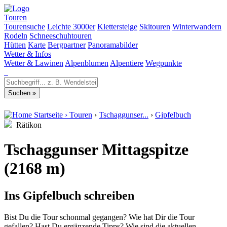
Touren
Tourensuche
Leichte 3000er
Klettersteige
Skitouren
Winterwandern
Rodeln
Schneeschuhtouren
Hütten
Karte
Bergpartner
Panoramabilder
Wetter & Infos
Wetter & Lawinen
Alpenblumen
Alpentiere
Wegpunkte
Startseite
›
Touren
›
Tschaggunser...
›
Gipfelbuch
Rätikon
Tschaggunser Mittagspitze
(2168 m)
Ins Gipfelbuch schreiben
Bist Du die Tour schonmal gegangen? Wie hat Dir die Tour
gefallen? Hast Du ergänzende Tipps? Wie sind die aktuellen