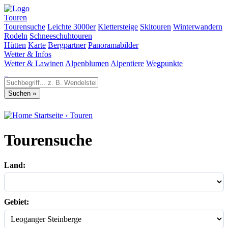
Touren
Tourensuche
Leichte 3000er
Klettersteige
Skitouren
Winterwandern
Rodeln
Schneeschuhtouren
Hütten
Karte
Bergpartner
Panoramabilder
Wetter & Infos
Wetter & Lawinen
Alpenblumen
Alpentiere
Wegpunkte
Startseite
›
Touren
Tourensuche
Land:
Gebiet: