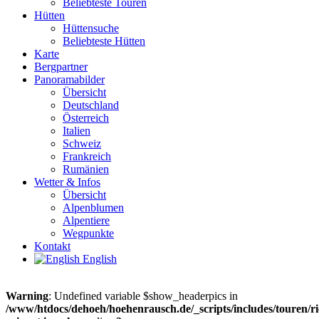
Beliebteste Touren
Hütten
Hüttensuche
Beliebteste Hütten
Karte
Bergpartner
Panoramabilder
Übersicht
Deutschland
Österreich
Italien
Schweiz
Frankreich
Rumänien
Wetter & Infos
Übersicht
Alpenblumen
Alpentiere
Wegpunkte
Kontakt
English
Warning
: Undefined variable $show_headerpics in
/www/htdocs/dehoeh/hoehenrausch.de/_scripts/includes/touren/ri