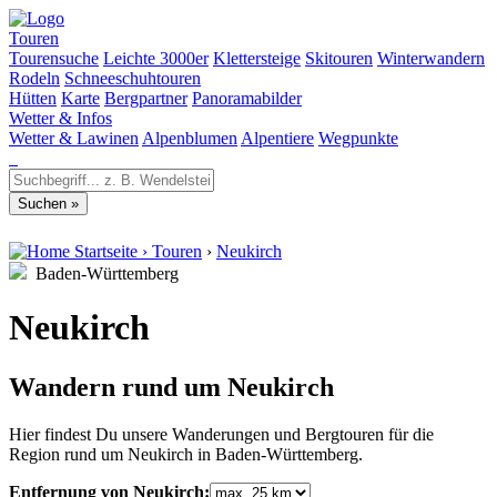
Touren
Tourensuche
Leichte 3000er
Klettersteige
Skitouren
Winterwandern
Rodeln
Schneeschuhtouren
Hütten
Karte
Bergpartner
Panoramabilder
Wetter & Infos
Wetter & Lawinen
Alpenblumen
Alpentiere
Wegpunkte
Startseite
›
Touren
›
Neukirch
Baden-Württemberg
Neukirch
Wandern rund um Neukirch
Hier findest Du unsere Wanderungen und Bergtouren für die
Region rund um Neukirch in Baden-Württemberg.
Entfernung von Neukirch: