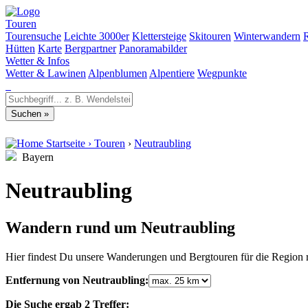
Touren
Tourensuche
Leichte 3000er
Klettersteige
Skitouren
Winterwandern
Hütten
Karte
Bergpartner
Panoramabilder
Wetter & Infos
Wetter & Lawinen
Alpenblumen
Alpentiere
Wegpunkte
Startseite
›
Touren
›
Neutraubling
Bayern
Neutraubling
Wandern rund um Neutraubling
Hier findest Du unsere Wanderungen und Bergtouren für die Region 
Entfernung von Neutraubling:
Die Suche ergab 2 Treffer: