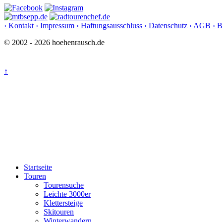
› Kontakt
› Impressum
› Haftungsausschluss
› Datenschutz
› AGB
› 
© 2002 - 2026 hoehenrausch.de
↑
Startseite
Touren
Tourensuche
Leichte 3000er
Klettersteige
Skitouren
Winterwandern