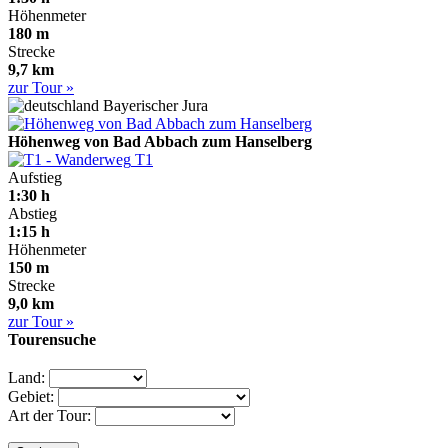
Höhenmeter
180 m
Strecke
9,7 km
zur Tour »
Bayerischer Jura
Höhenweg von Bad Abbach zum Hanselberg
T1
Aufstieg
1:30 h
Abstieg
1:15 h
Höhenmeter
150 m
Strecke
9,0 km
zur Tour »
Tourensuche
Land:
Gebiet:
Art der Tour: