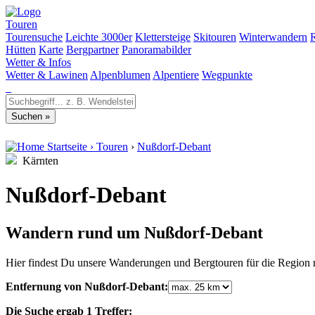
Touren
Tourensuche
Leichte 3000er
Klettersteige
Skitouren
Winterwandern
Hütten
Karte
Bergpartner
Panoramabilder
Wetter & Infos
Wetter & Lawinen
Alpenblumen
Alpentiere
Wegpunkte
Startseite
›
Touren
›
Nußdorf-Debant
Kärnten
Nußdorf-Debant
Wandern rund um Nußdorf-Debant
Hier findest Du unsere Wanderungen und Bergtouren für die Region
Entfernung von Nußdorf-Debant:
Die Suche ergab 1 Treffer: