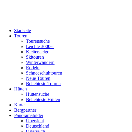
Startseite
Touren
Tourensuche
Leichte 3000er
Klettersteige
Skitouren
Winterwandern
Rodeln
Schneeschuhtouren
Neue Touren
Beliebteste Touren
Hütten
Hüttensuche
Beliebteste Hütten
Karte
Bergpartner
Panoramabilder
Übersicht
Deutschland
Österreich