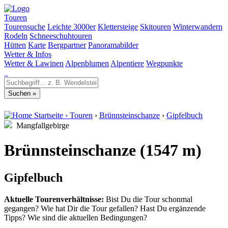
Touren
Tourensuche
Leichte 3000er
Klettersteige
Skitouren
Winterwandern
Rodeln
Schneeschuhtouren
Hütten
Karte
Bergpartner
Panoramabilder
Wetter & Infos
Wetter & Lawinen
Alpenblumen
Alpentiere
Wegpunkte
Startseite
›
Touren
›
Brünnsteinschanze
›
Gipfelbuch
Mangfallgebirge
Brünnsteinschanze (1547 m)
Gipfelbuch
Aktuelle Tourenverhältnisse:
Bist Du die Tour schonmal
gegangen? Wie hat Dir die Tour gefallen? Hast Du ergänzende
Tipps? Wie sind die aktuellen Bedingungen?