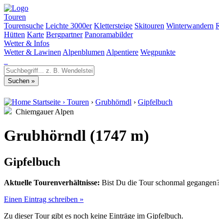
Touren
Tourensuche
Leichte 3000er
Klettersteige
Skitouren
Winterwandern
Hütten
Karte
Bergpartner
Panoramabilder
Wetter & Infos
Wetter & Lawinen
Alpenblumen
Alpentiere
Wegpunkte
Startseite
›
Touren
›
Grubhörndl
›
Gipfelbuch
Chiemgauer Alpen
Grubhörndl (1747 m)
Gipfelbuch
Aktuelle Tourenverhältnisse:
Bist Du die Tour schonmal gegangen? 
Einen Eintrag schreiben »
Zu dieser Tour gibt es noch keine Einträge im Gipfelbuch.