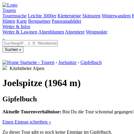
Touren
Tourensuche
Leichte 3000er
Klettersteige
Skitouren
Winterwandern
Hütten
Karte
Bergpartner
Panoramabilder
Wetter & Infos
Wetter & Lawinen
Alpenblumen
Alpentiere
Wegpunkte
Startseite
›
Touren
›
Joelspitze
›
Gipfelbuch
Kitzbüheler Alpen
Joelspitze (1964 m)
Gipfelbuch
Aktuelle Tourenverhältnisse:
Bist Du die Tour schonmal gegangen? 
Einen Eintrag schreiben »
Zu dieser Tour gibt es noch keine Einträge im Gipfelbuch.