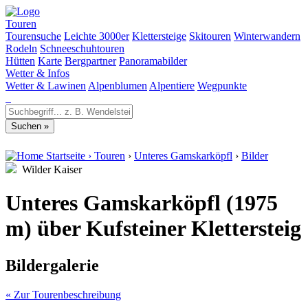
Touren
Tourensuche
Leichte 3000er
Klettersteige
Skitouren
Winterwandern
Rodeln
Schneeschuhtouren
Hütten
Karte
Bergpartner
Panoramabilder
Wetter & Infos
Wetter & Lawinen
Alpenblumen
Alpentiere
Wegpunkte
Startseite
›
Touren
›
Unteres Gamskarköpfl
›
Bilder
Wilder Kaiser
Unteres Gamskarköpfl (1975
m) über Kufsteiner Klettersteig
Bildergalerie
« Zur Tourenbeschreibung