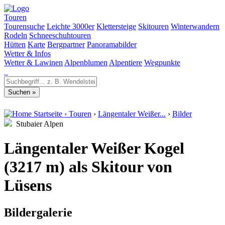
Touren
Tourensuche
Leichte 3000er
Klettersteige
Skitouren
Winterwandern
Rodeln
Schneeschuhtouren
Hütten
Karte
Bergpartner
Panoramabilder
Wetter & Infos
Wetter & Lawinen
Alpenblumen
Alpentiere
Wegpunkte
Startseite
›
Touren
›
Längentaler Weißer...
›
Bilder
Stubaier Alpen
Längentaler Weißer Kogel
(3217 m) als Skitour von
Lüsens
Bildergalerie