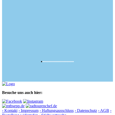
Besuche uns auch hier:
› Kontakt
› Impressum
› Haftungsausschluss
› Datenschutz
› AGB
›