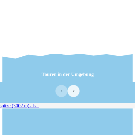
Touren in der Umgebung
‹
›
itze (3002 m) als...