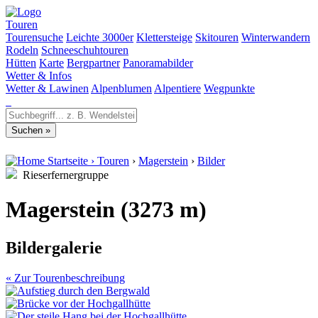
Touren
Tourensuche
Leichte 3000er
Klettersteige
Skitouren
Winterwandern
Rodeln
Schneeschuhtouren
Hütten
Karte
Bergpartner
Panoramabilder
Wetter & Infos
Wetter & Lawinen
Alpenblumen
Alpentiere
Wegpunkte
Startseite
›
Touren
›
Magerstein
›
Bilder
Rieserfernergruppe
Magerstein (3273 m)
Bildergalerie
« Zur Tourenbeschreibung