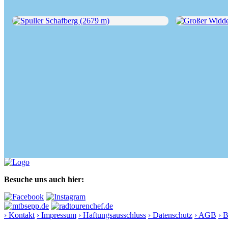
Spuller Schafberg (2679 m)
Großer Widders
Besuche uns auch hier:
› Kontakt
› Impressum
› Haftungsausschluss
› Datenschutz
› AGB
› 