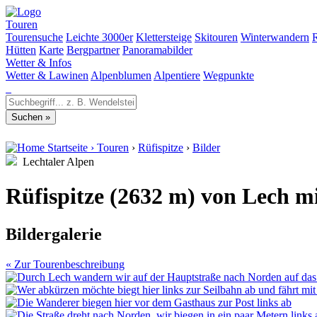
Touren
Tourensuche
Leichte 3000er
Klettersteige
Skitouren
Winterwandern
Hütten
Karte
Bergpartner
Panoramabilder
Wetter & Infos
Wetter & Lawinen
Alpenblumen
Alpentiere
Wegpunkte
Startseite
›
Touren
›
Rüfispitze
›
Bilder
Lechtaler Alpen
Rüfispitze (2632 m) von Lech m
Bildergalerie
« Zur Tourenbeschreibung