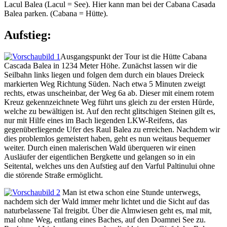
Lacul Balea (Lacul = See). Hier kann man bei der Cabana Casada
Balea parken. (Cabana = Hütte).
Aufstieg:
Ausgangspunkt der Tour ist die Hütte Cabana
Cascada Balea in 1234 Meter Höhe. Zunächst lassen wir die
Seilbahn links liegen und folgen dem durch ein blaues Dreieck
markierten Weg Richtung Süden. Nach etwa 5 Minuten zweigt
rechts, etwas unscheinbar, der Weg 6a ab. Dieser mit einem rotem
Kreuz gekennzeichnete Weg führt uns gleich zu der ersten Hürde,
welche zu bewältigen ist. Auf den recht glitschigen Steinen gilt es,
nur mit Hilfe eines im Bach liegenden LKW-Reifens, das
gegenüberliegende Ufer des Raul Balea zu erreichen. Nachdem wir
dies problemlos gemeistert haben, geht es nun weitaus bequemer
weiter. Durch einen malerischen Wald überqueren wir einen
Ausläufer der eigentlichen Bergkette und gelangen so in ein
Seitental, welches uns den Aufstieg auf den Varful Paltinului ohne
die störende Straße ermöglicht.
Man ist etwa schon eine Stunde unterwegs,
nachdem sich der Wald immer mehr lichtet und die Sicht auf das
naturbelassene Tal freigibt. Über die Almwiesen geht es, mal mit,
mal ohne Weg, entlang eines Baches, auf den Doamnei See zu.