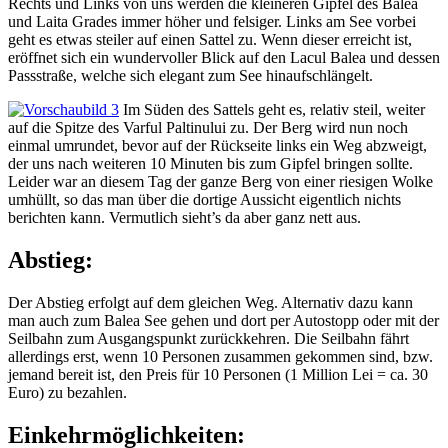
Rechts und Links von uns werden die kleineren Gipfel des Balea
und Laita Grades immer höher und felsiger. Links am See vorbei
geht es etwas steiler auf einen Sattel zu. Wenn dieser erreicht ist,
eröffnet sich ein wundervoller Blick auf den Lacul Balea und dessen
Passstraße, welche sich elegant zum See hinaufschlängelt.
Im Süden des Sattels geht es, relativ steil, weiter
auf die Spitze des Varful Paltinului zu. Der Berg wird nun noch
einmal umrundet, bevor auf der Rückseite links ein Weg abzweigt,
der uns nach weiteren 10 Minuten bis zum Gipfel bringen sollte.
Leider war an diesem Tag der ganze Berg von einer riesigen Wolke
umhüllt, so das man über die dortige Aussicht eigentlich nichts
berichten kann. Vermutlich sieht’s da aber ganz nett aus.
Abstieg:
Der Abstieg erfolgt auf dem gleichen Weg. Alternativ dazu kann
man auch zum Balea See gehen und dort per Autostopp oder mit der
Seilbahn zum Ausgangspunkt zurückkehren. Die Seilbahn fährt
allerdings erst, wenn 10 Personen zusammen gekommen sind, bzw.
jemand bereit ist, den Preis für 10 Personen (1 Million Lei = ca. 30
Euro) zu bezahlen.
Einkehrmöglichkeiten: