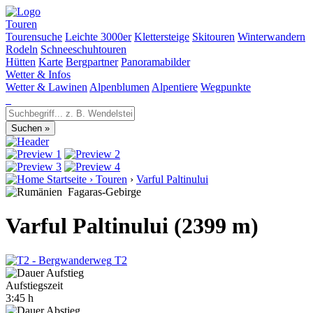
Touren
Tourensuche
Leichte 3000er
Klettersteige
Skitouren
Winterwandern
Rodeln
Schneeschuhtouren
Hütten
Karte
Bergpartner
Panoramabilder
Wetter & Infos
Wetter & Lawinen
Alpenblumen
Alpentiere
Wegpunkte
Startseite
›
Touren
›
Varful Paltinului
Fagaras-Gebirge
Varful Paltinului (2399 m)
T2
Aufstiegszeit
3:45 h