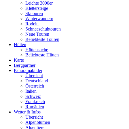
Leichte 3000er
Klettersteige
Skitouren
Winterwandern
Rodeln
Schneeschuhtouren
Neue Touren
Beliebteste Touren
Hütten
Hüttensuche
Beliebteste Hütten
Karte
Bergpartner
Panoramabilder
Übersicht
Deutschland
Österreich
Italien
Schweiz
Frankreich
Rumänien
Wetter & Infos
Übersicht
Alpenblumen
Alpentiere