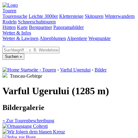
Touren
Tourensuche
Leichte 3000er
Klettersteige
Skitouren
Winterwandern
Rodeln
Schneeschuhtouren
Hütten
Karte
Bergpartner
Panoramabilder
Wetter & Infos
Wetter & Lawinen
Alpenblumen
Alpentiere
Wegpunkte
Startseite
›
Touren
›
Varful Ugerului
›
Bilder
Trascau-Gebirge
Varful Ugerului (1285 m)
Bildergalerie
« Zur Tourenbeschreibung