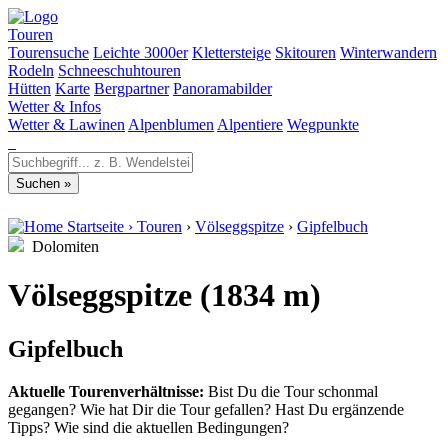
Touren
Tourensuche
Leichte 3000er
Klettersteige
Skitouren
Winterwandern
Rodeln
Schneeschuhtouren
Hütten
Karte
Bergpartner
Panoramabilder
Wetter & Infos
Wetter & Lawinen
Alpenblumen
Alpentiere
Wegpunkte
Startseite
›
Touren
›
Völseggspitze
›
Gipfelbuch
Dolomiten
Völseggspitze (1834 m)
Gipfelbuch
Aktuelle Tourenverhältnisse:
Bist Du die Tour schonmal
gegangen? Wie hat Dir die Tour gefallen? Hast Du ergänzende
Tipps? Wie sind die aktuellen Bedingungen?