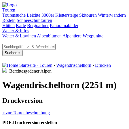
Touren
Tourensuche
Leichte 3000er
Klettersteige
Skitouren
Winterwandern
Rodeln
Schneeschuhtouren
Hütten
Karte
Bergpartner
Panoramabilder
Wetter & Infos
Wetter & Lawinen
Alpenblumen
Alpentiere
Wegpunkte
Startseite
›
Touren
›
Wagendrischelhorn
›
Drucken
Berchtesgadener Alpen
Wagendrischelhorn (2251 m)
Druckversion
« zur Tourenbeschreibung
PDF-Druckversion erstellen